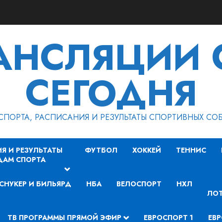
РАНСЛЯЦИИ 
СЕГОДНЯ
СПОРТА, РАСПИСАНИЯ И РЕЗУЛЬТАТЫ СПОРТИВНЫХ СО
Я И РЕЗУЛЬТАТЫ
ФУТБОЛ
ХОККЕЙ
ТЕННИС
ДАМ СПОРТА
СНУКЕР И БИЛЬЯРД
НБА
ВЕЛОСПОРТ
НХЛ
ЛОТ
ТВ ПРОГРАММЫ ПРЯМОЙ ЭФИР
ЕВРОСПОРТ 1
ЕВР