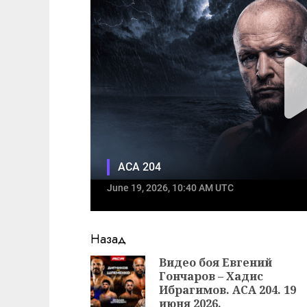
Продолжить
Назад
чтение
Видео боя Евгений
Гончаров – Хадис
Ибрагимов. ACA 204. 19
июня 2026.