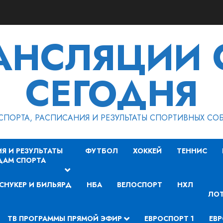
РАНСЛЯЦИИ 
СЕГОДНЯ
СПОРТА, РАСПИСАНИЯ И РЕЗУЛЬТАТЫ СПОРТИВНЫХ СО
Я И РЕЗУЛЬТАТЫ
ФУТБОЛ
ХОККЕЙ
ТЕННИС
ДАМ СПОРТА
СНУКЕР И БИЛЬЯРД
НБА
ВЕЛОСПОРТ
НХЛ
ЛОТ
ТВ ПРОГРАММЫ ПРЯМОЙ ЭФИР
ЕВРОСПОРТ 1
ЕВР