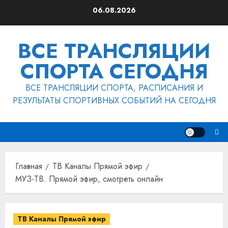
Перейти
06.08.2026
к
содержимому
ВСЕ ТРАНСЛЯЦИИ
СПОРТА СЕГОДНЯ
ВСЕ ТРАНСЛЯЦИИ СПОРТА, РАСПИСАНИЯ И
РЕЗУЛЬТАТЫ СПОРТИВНЫХ СОБЫТИЙ НА СЕГОДНЯ
Главная
ТВ Каналы Прямой эфир
МУЗ-ТВ. Прямой эфир, смотреть онлайн
ТВ Каналы Прямой эфир