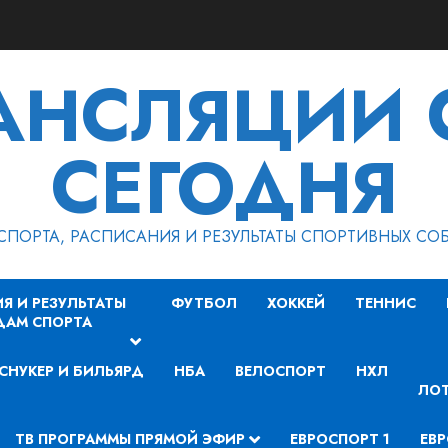
РАНСЛЯЦИИ 
СЕГОДНЯ
СПОРТА, РАСПИСАНИЯ И РЕЗУЛЬТАТЫ СПОРТИВНЫХ СО
Я И РЕЗУЛЬТАТЫ
ФУТБОЛ
ХОККЕЙ
ТЕННИС
ДАМ СПОРТА
СНУКЕР И БИЛЬЯРД
НБА
ВЕЛОСПОРТ
НХЛ
ЛОТ
ТВ ПРОГРАММЫ ПРЯМОЙ ЭФИР
ЕВРОСПОРТ 1
ЕВР