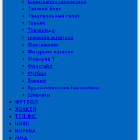
Спортивная гимнастика
Тайский бокс
Танцевальный спорт
Теннис
Тхэквондо
тяжелая атлетика
Фехтование
Фигурное катание
Формула 1
Фристайл
Футбол
Хоккей
Художественная Гимнастика
Шахматы
ФУТБОЛ
ХОККЕЙ
ТЕННИС
БОКС
БОРЬБА
MMA