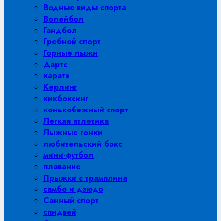
Водные виды спорта
Волейбол
Гандбол
Гребной спорт
Горные лыжи
Дартс
каратэ
Керлинг
кикбоксинг
конькобежный спорт
Легкая атлетика
Лыжные гонки
любительский бокс
мини-футбол
плавание
Прыжки с трамплина
самбо и дзюдо
Санный спорт
спидвей