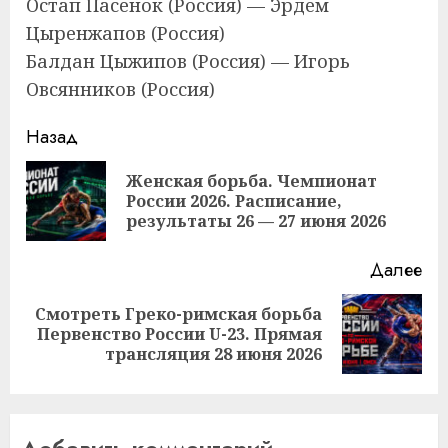
Остап Пасенок (Россия) — Эрдем
Цыренжапов (Россия)
Балдан Цыжипов (Россия) — Игорь
Овсянников (Россия)
Продолжить
Назад
чтение
Женская борьба. Чемпионат
Пр
России 2026. Расписание,
за
результаты 26 — 27 июня 2026
Далее
Смотреть Греко-римская борьба
Следующая
Первенство России U-23. Прямая
запись:
трансляция 28 июня 2026
Добавить комментарий