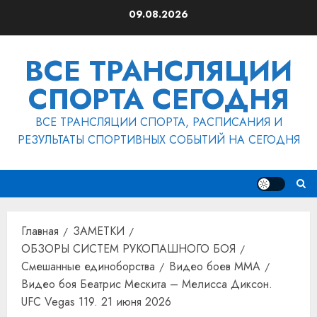
Перейти
09.08.2026
к
содержимому
ВСЕ ТРАНСЛЯЦИИ
СПОРТА СЕГОДНЯ
ВСЕ ТРАНСЛЯЦИИ СПОРТА, РАСПИСАНИЯ И
РЕЗУЛЬТАТЫ СПОРТИВНЫХ СОБЫТИЙ НА СЕГОДНЯ
Главная
ЗАМЕТКИ
ОБЗОРЫ СИСТЕМ РУКОПАШНОГО БОЯ
Смешанные единоборства
Видео боев MMA
Видео боя Беатрис Мескита – Мелисса Диксон.
UFC Vegas 119. 21 июня 2026