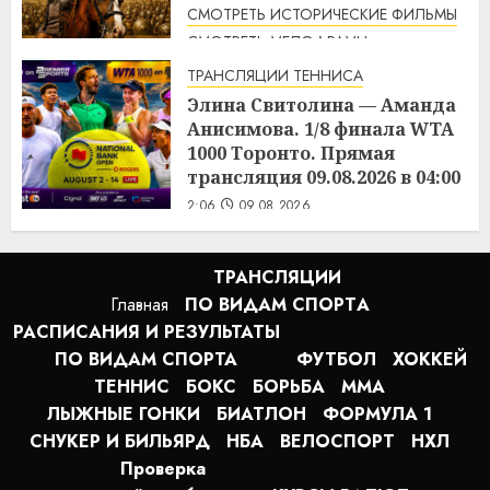
СМОТРЕТЬ ИСТОРИЧЕСКИЕ ФИЛЬМЫ
СМОТРЕТЬ МЕЛОДРАМЫ
СМОТРЕТЬ ПРИКЛЮЧЕНЧЕСКИЕ ФИЛЬМЫ
ТРАНСЛЯЦИИ ТЕННИСА
Спартак / Spartacus (1960)
Элина Свитолина — Аманда
смотреть онлайн
Анисимова. 1/8 финала WTA
2:07
1000 Торонто. Прямая
09.08.2026
трансляция 09.08.2026 в 04:00
2:06
09.08.2026
ТРАНСЛЯЦИИ
Главная
ПО ВИДАМ СПОРТA
РАСПИСАНИЯ И РЕЗУЛЬТАТЫ
ПО ВИДАМ СПОРТА
ФУТБОЛ
ХОККЕЙ
ТЕННИС
БОКС
БОРЬБА
MMA
ЛЫЖНЫЕ ГОНКИ
БИАТЛОН
ФОРМУЛА 1
СНУКЕР И БИЛЬЯРД
НБА
ВЕЛОСПОРТ
НХЛ
Проверка