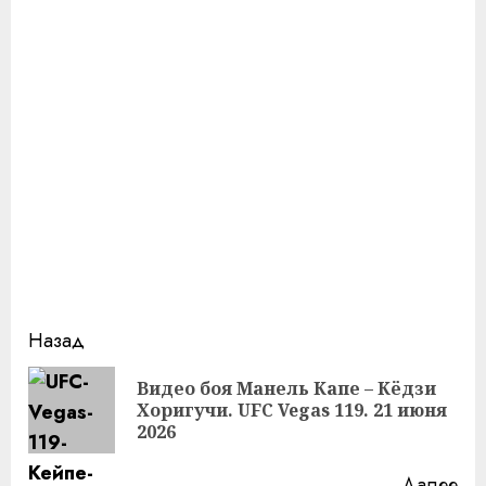
Продолжить
Назад
чтение
Видео боя Манель Капе – Кёдзи
Пр
Хоригучи. UFC Vegas 119. 21 июня
за
2026
Далее