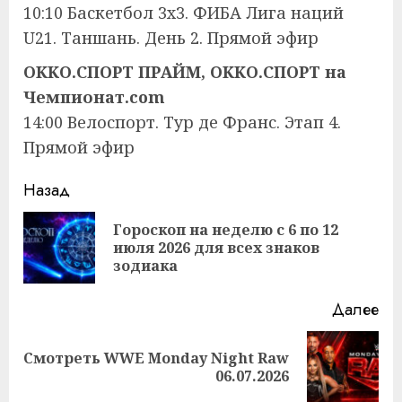
10:10 Баскетбол 3х3. ФИБА Лига наций
U21. Таншань. День 2. Прямой эфир
OKKO.СПОРТ ПРАЙМ, OKKO.СПОРТ на
Чемпионат.com
14:00 Велоспорт. Тур де Франс. Этап 4.
Прямой эфир
Продолжить
Назад
чтение
Гороскоп на неделю с 6 по 12
Пр
июля 2026 для всех знаков
за
зодиака
Далее
Смотреть WWE Monday Night Raw
Следующая
06.07.2026
запись: