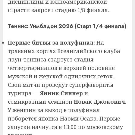
дисциплины и южноамериканской
страсти закроет стадию 1/8 финала.
Теннис: Уимблдон 2026 (Старт 1/4 финала)
Первые битвы за полуфинал:
На
травяных кортах Всеанглийского клуба
лаун-тенниса стартует стадия
четвертьфиналов в верхней половине
мужской и женской одиночных сеток.
Свои матчи проведут суперфавориты
турнира —
Янник Синнер
и
семикратный чемпион
Новак Джокович
.
У женщин за выход в полуфинал
поборется японка Наоми Осака. Первые
запуски начнутся в 13:00 по московскому