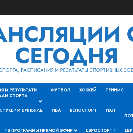
РАНСЛЯЦИИ 
СЕГОДНЯ
СПОРТА, РАСПИСАНИЯ И РЕЗУЛЬТАТЫ СПОРТИВНЫХ СО
Я И РЕЗУЛЬТАТЫ
ФУТБОЛ
ХОККЕЙ
ТЕННИС
ДАМ СПОРТА
СНУКЕР И БИЛЬЯРД
НБА
ВЕЛОСПОРТ
НХЛ
ЛОТ
ТВ ПРОГРАММЫ ПРЯМОЙ ЭФИР
ЕВРОСПОРТ 1
ЕВР