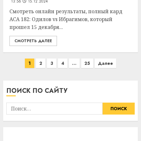
13:56
15.12.2024
Смотреть онлайн результаты, полный кард
ACA 182: Одилов vs Ибрагимов, который
прошел 15 декабря...
СМОТРЕТЬ ДАЛЕЕ
Пагинация
1
2
3
4
…
25
Далее
записей
ПОИСК ПО САЙТУ
Найти: