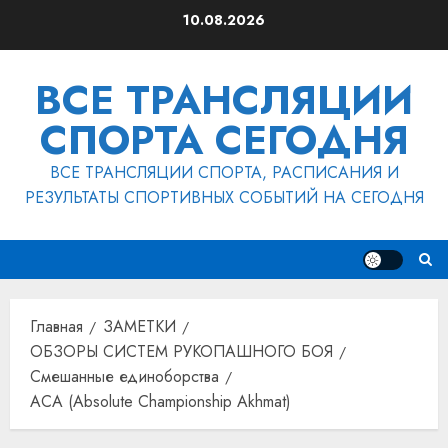
Перейти
10.08.2026
к
содержимому
ВСЕ ТРАНСЛЯЦИИ
СПОРТА СЕГОДНЯ
ВСЕ ТРАНСЛЯЦИИ СПОРТА, РАСПИСАНИЯ И
РЕЗУЛЬТАТЫ СПОРТИВНЫХ СОБЫТИЙ НА СЕГОДНЯ
Главная
ЗАМЕТКИ
ОБЗОРЫ СИСТЕМ РУКОПАШНОГО БОЯ
Смешанные единоборства
ACA (Absolute Championship Akhmat)