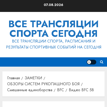
Перейти
07.08.2026
к
содержимому
ВСЕ ТРАНСЛЯЦИИ
СПОРТА СЕГОДНЯ
ВСЕ ТРАНСЛЯЦИИ СПОРТА, РАСПИСАНИЯ И
РЕЗУЛЬТАТЫ СПОРТИВНЫХ СОБЫТИЙ НА СЕГОДНЯ
Главная
ЗАМЕТКИ
ОБЗОРЫ СИСТЕМ РУКОПАШНОГО БОЯ
Смешанные единоборства
BFC
Видео BFC 58