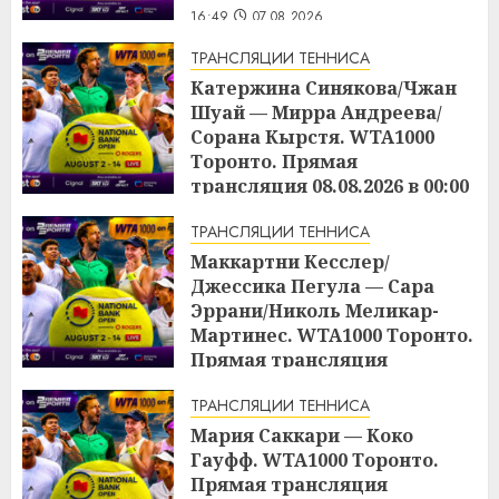
16:49
07.08.2026
ТРАНСЛЯЦИИ ТЕННИСА
Катержина Синякова/Чжан
Шуай — Мирра Андреева/
Сорана Кырстя. WTA1000
Торонто. Прямая
трансляция 08.08.2026 в 00:00
16:48
07.08.2026
ТРАНСЛЯЦИИ ТЕННИСА
Маккартни Кесслер/
Джессика Пегула — Сара
Эррани/Николь Меликар-
Мартинес. WTA1000 Торонто.
Прямая трансляция
07.08.2026 в 21:00
ТРАНСЛЯЦИИ ТЕННИСА
16:45
07.08.2026
Мария Саккари — Коко
Гауфф. WTA1000 Торонто.
Прямая трансляция