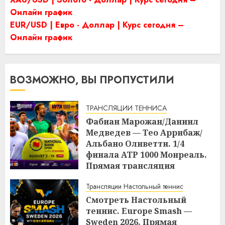
Онлайн график
EUR/USD | Евро - Доллар | Курс сегодня –
Онлайн график
ВОЗМОЖНО, ВЫ ПРОПУСТИЛИ
ТРАНСЛЯЦИИ ТЕННИСА
Фабиан Марожан/Даниил
Медведев — Тео Аррибаж/
Альбано Оливетти. 1/4
финала ATP 1000 Монреаль.
Прямая трансляция
10.08.2026 в 23:00
Трансляции Настольный теннис
22:06
10.08.2026
Смотреть Настольный
теннис. Europe Smash —
Sweden 2026. Прямая