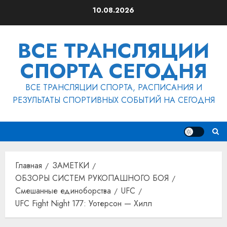
Перейти
10.08.2026
к
содержимому
ВСЕ ТРАНСЛЯЦИИ
СПОРТА СЕГОДНЯ
ВСЕ ТРАНСЛЯЦИИ СПОРТА, РАСПИСАНИЯ И
РЕЗУЛЬТАТЫ СПОРТИВНЫХ СОБЫТИЙ НА СЕГОДНЯ
Главная
ЗАМЕТКИ
ОБЗОРЫ СИСТЕМ РУКОПАШНОГО БОЯ
Смешанные единоборства
UFC
UFC Fight Night 177: Уотерсон — Хилл