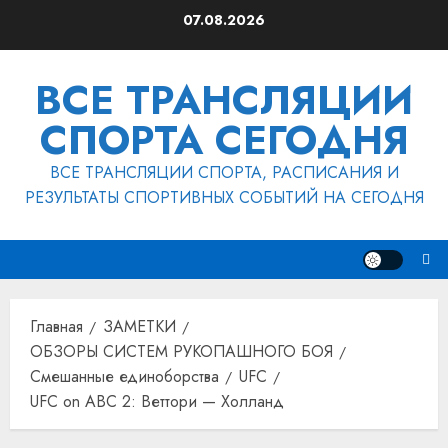
Перейти
07.08.2026
к
содержимому
ВСЕ ТРАНСЛЯЦИИ
СПОРТА СЕГОДНЯ
ВСЕ ТРАНСЛЯЦИИ СПОРТА, РАСПИСАНИЯ И
РЕЗУЛЬТАТЫ СПОРТИВНЫХ СОБЫТИЙ НА СЕГОДНЯ
Главная
ЗАМЕТКИ
ОБЗОРЫ СИСТЕМ РУКОПАШНОГО БОЯ
Смешанные единоборства
UFC
UFC on ABC 2: Веттори — Холланд