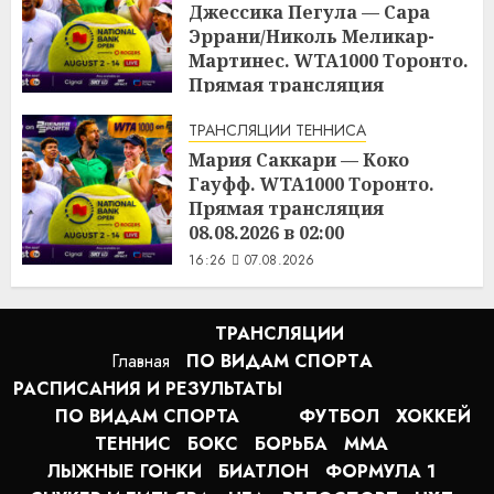
Джессика Пегула — Сара
Эррани/Николь Меликар-
Мартинес. WTA1000 Торонто.
Прямая трансляция
07.08.2026 в 21:00
ТРАНСЛЯЦИИ ТЕННИСА
16:45
07.08.2026
Мария Саккари — Коко
Гауфф. WTA1000 Торонто.
Прямая трансляция
08.08.2026 в 02:00
16:26
07.08.2026
ТРАНСЛЯЦИИ
Главная
ПО ВИДАМ СПОРТA
РАСПИСАНИЯ И РЕЗУЛЬТАТЫ
ПО ВИДАМ СПОРТА
ФУТБОЛ
ХОККЕЙ
ТЕННИС
БОКС
БОРЬБА
MMA
ЛЫЖНЫЕ ГОНКИ
БИАТЛОН
ФОРМУЛА 1