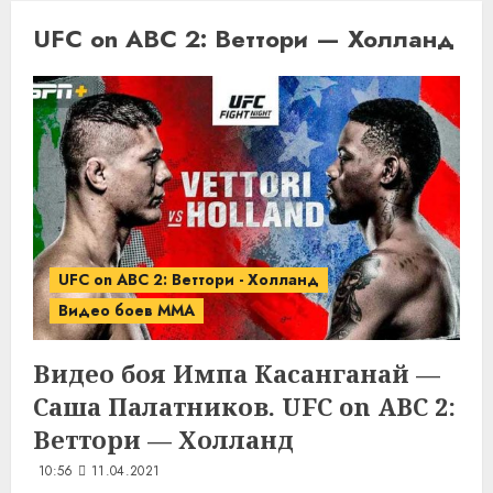
UFC on ABC 2: Веттори — Холланд
UFC on ABC 2: Веттори - Холланд
Видео боев MMA
Видео боя Импа Касанганай —
Саша Палатников. UFC on ABC 2:
Веттори — Холланд
10:56
11.04.2021