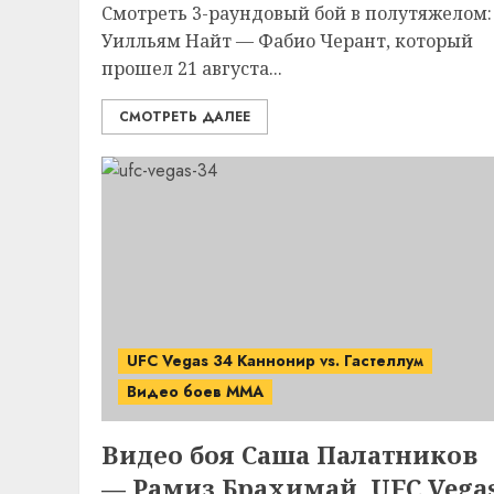
Смотреть 3-раундовый бой в полутяжелом:
Уилльям Найт — Фабио Черант, который
прошел 21 августа...
СМОТРЕТЬ ДАЛЕЕ
UFC Vegas 34 Каннонир vs. Гастеллум
Видео боев MMA
Видео боя Саша Палатников
— Рамиз Брахимай. UFC Vega