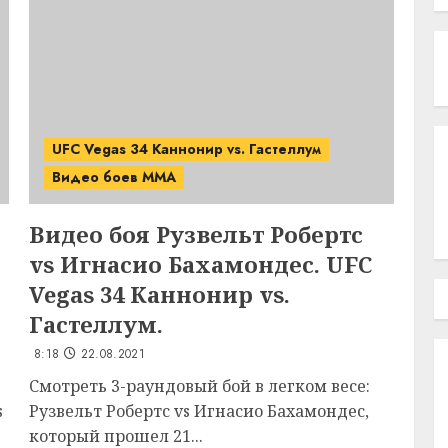
UFC Vegas 34 Каннонир vs. Гастеллум
Видео боев MMA
Видео боя Рузвельт Робертс
vs Игнасио Бахамондес. UFC
Vegas 34 Каннонир vs.
Гастеллум.
8:18
22.08.2021
Смотреть 3-раундовый бой в легком весе:
s
Рузвельт Робертс vs Игнасио Бахамондес,
который прошел 21...