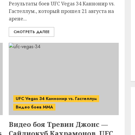
Результаты боев UFC Vegas 34 Каннонир vs.
Гастеллум., который прошел 21 августа на
арене...
СМОТРЕТЬ ДАЛЕЕ
UFC Vegas 34 Каннонир vs. Гастеллум
Видео боев MMA
Видео боя Тревин Джонс —
s
Сайдиокуб Кахрамонов. UFC