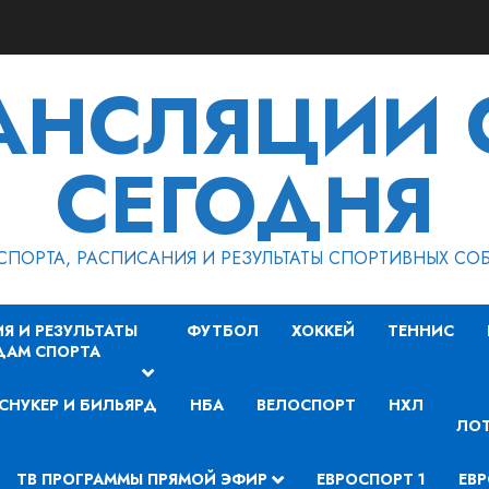
РАНСЛЯЦИИ 
СЕГОДНЯ
СПОРТА, РАСПИСАНИЯ И РЕЗУЛЬТАТЫ СПОРТИВНЫХ СО
Я И РЕЗУЛЬТАТЫ
ФУТБОЛ
ХОККЕЙ
ТЕННИС
ДАМ СПОРТА
СНУКЕР И БИЛЬЯРД
НБА
ВЕЛОСПОРТ
НХЛ
ЛОТ
ТВ ПРОГРАММЫ ПРЯМОЙ ЭФИР
ЕВРОСПОРТ 1
ЕВР