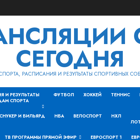
РАНСЛЯЦИИ 
СЕГОДНЯ
СПОРТА, РАСПИСАНИЯ И РЕЗУЛЬТАТЫ СПОРТИВНЫХ СО
Я И РЕЗУЛЬТАТЫ
ФУТБОЛ
ХОККЕЙ
ТЕННИС
ДАМ СПОРТА
СНУКЕР И БИЛЬЯРД
НБА
ВЕЛОСПОРТ
НХЛ
ЛОТ
ТВ ПРОГРАММЫ ПРЯМОЙ ЭФИР
ЕВРОСПОРТ 1
ЕВР