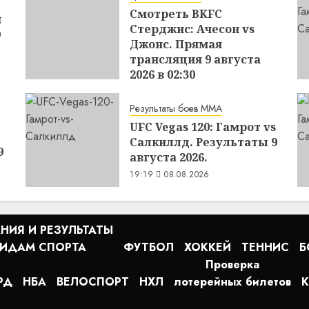
Смотреть BKFC
н
Стерджис: Ачесон vs
9
Джонс. Прямая
трансляция 9 августа
2026 в 02:30
19:31
08.08.2026
Результаты боев MMA
UFC Vegas 120: Гамрот vs
Салкиллд. Результаты 9
9
августа 2026.
19:19
08.08.2026
НИЯ И РЕЗУЛЬТАТЫ
ВИДАМ СПОРТА
ФУТБОЛ
ХОККЕЙ
ТЕННИС
Б
Проверка
РД
НБА
ВЕЛОСПОРТ
НХЛ
лотерейных билетов
К