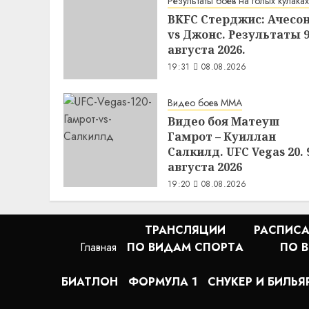
Результаты боев на голых кулаках
BKFC Стерджис: Ачесо
vs Джонс. Результаты 
августа 2026.
19:31
08.08.2026
Видео боев MMA
Видео боя Матеуш
Гамрот – Куиллан
Салкилд. UFC Vegas 20. 
августа 2026
19:20
08.08.2026
ТРАНСЛЯЦИИ
РАСПИСА
Главная
ПО ВИДАМ СПОРТA
ПО 
БИАТЛОН
ФОРМУЛА 1
СНУКЕР И БИЛЬЯ