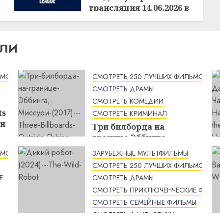
трансляция 14.06.2026 в
15:30
15:36
14.06.2026
ИЛИ
ЬМОВ
СМОТРЕТЬ 250 ЛУЧШИХ ФИЛЬМОВ
СМОТРЕТЬ ДРАМЫ
СМОТРЕТЬ КОМЕДИИ
ts
СМОТРЕТЬ КРИМИНАЛ
йн
Три билборда на
границе Эббинга,
Миссури (2017) / Three
ЬМОВ
ЗАРУБЕЖНЫЕ МУЛЬТФИЛЬМЫ
Billboards Outside
СМОТРЕТЬ 250 ЛУЧШИХ ФИЛЬМОВ
Ebbing, Missouri
Е
СМОТРЕТЬ ДРАМЫ
смотреть онлайн
СМОТРЕТЬ ПРИКЛЮЧЕНЧЕСКИЕ ФИЛЬ
2:48
06.08.2026
СМОТРЕТЬ СЕМЕЙНЫЕ ФИЛЬМЫ
СМОТРЕТЬ ФАНТАСТИКУ