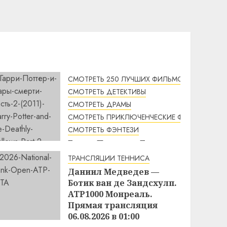
СМОТРЕТЬ 250 ЛУЧШИХ ФИЛЬМОВ
СМОТРЕТЬ ДЕТЕКТИВЫ
СМОТРЕТЬ ДРАМЫ
СМОТРЕТЬ ПРИКЛЮЧЕНЧЕСКИЕ ФИЛЬМЫ
СМОТРЕТЬ ФЭНТЕЗИ
Гарри Поттер и Дары
смерти: Часть 2 (2011) /
ТРАНСЛЯЦИИ ТЕННИСА
Harry Potter and the
Даниил Медведев —
Deathly Hallows: Part 2
Ботик ван де Зандсхулп.
смотреть онлайн
ATP1000 Монреаль.
МЫ
2:12
06.08.2026
Прямая трансляция
06.08.2026 в 01:00