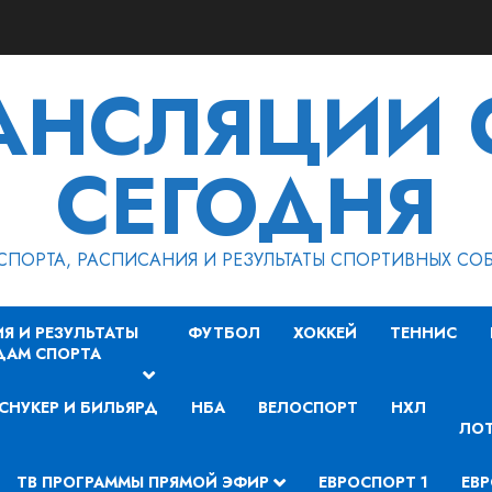
РАНСЛЯЦИИ 
СЕГОДНЯ
СПОРТА, РАСПИСАНИЯ И РЕЗУЛЬТАТЫ СПОРТИВНЫХ СО
Я И РЕЗУЛЬТАТЫ
ФУТБОЛ
ХОККЕЙ
ТЕННИС
ДАМ СПОРТА
СНУКЕР И БИЛЬЯРД
НБА
ВЕЛОСПОРТ
НХЛ
ЛОТ
ТВ ПРОГРАММЫ ПРЯМОЙ ЭФИР
ЕВРОСПОРТ 1
ЕВР