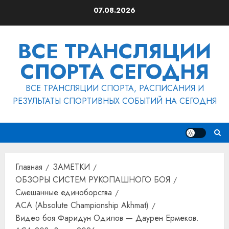
Перейти
07.08.2026
к
содержимому
ВСЕ ТРАНСЛЯЦИИ
СПОРТА СЕГОДНЯ
ВСЕ ТРАНСЛЯЦИИ СПОРТА, РАСПИСАНИЯ И
РЕЗУЛЬТАТЫ СПОРТИВНЫХ СОБЫТИЙ НА СЕГОДНЯ
Главная
ЗАМЕТКИ
ОБЗОРЫ СИСТЕМ РУКОПАШНОГО БОЯ
Смешанные единоборства
ACA (Absolute Championship Akhmat)
Видео боя Фаридун Одилов — Даурен Ермеков.