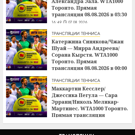
Александра Эала. WTA1000
Торонто. Прямая
трансляция 08.08.2026 в 03:30
16:49
07.08.2026
ТРАНСЛЯЦИИ ТЕННИСА
Катержина Синякова/Чжан
Шуай — Мирра Андреева/
Сорана Кырстя. WTA1000
Торонто. Прямая
трансляция 08.08.2026 в 00:00
16:48
07.08.2026
ТРАНСЛЯЦИИ ТЕННИСА
Маккартни Кесслер/
Джессика Пегула — Сара
Эррани/Николь Меликар-
Мартинес. WTA1000 Торонто.
Прямая трансляция
07.08.2026 в 21:00
16:45
07.08.2026