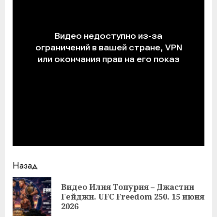
Продолжить
Назад
чтение
Видео Илия Топурия – Джастин
Пр
Гейджи. UFC Freedom 250. 15 июня
за
2026