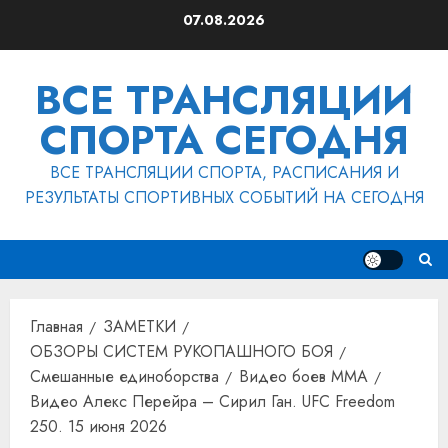
Перейти
07.08.2026
к
содержимому
ВСЕ ТРАНСЛЯЦИИ
СПОРТА СЕГОДНЯ
ВСЕ ТРАНСЛЯЦИИ СПОРТА, РАСПИСАНИЯ И
РЕЗУЛЬТАТЫ СПОРТИВНЫХ СОБЫТИЙ НА СЕГОДНЯ
Главная
ЗАМЕТКИ
ОБЗОРЫ СИСТЕМ РУКОПАШНОГО БОЯ
Смешанные единоборства
Видео боев MMA
Видео Алекс Перейра – Сирил Ган. UFC Freedom
250. 15 июня 2026