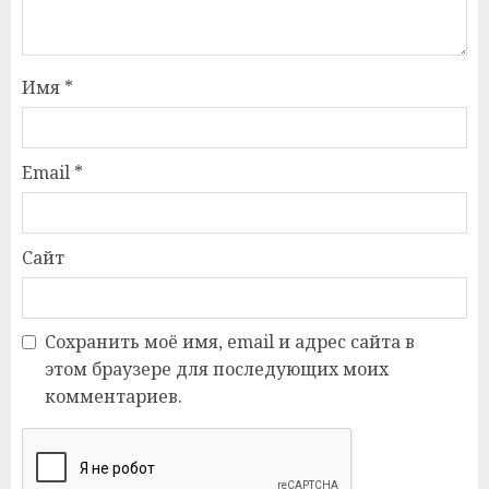
Имя
*
Email
*
Сайт
Сохранить моё имя, email и адрес сайта в
этом браузере для последующих моих
комментариев.