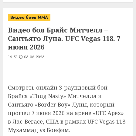
Видео боев MMA
Видео боя Брайс Митчелл –
Сантьяго Луна. UFC Vegas 118. 7
июня 2026
16:58
06.06.2026
Смотреть онлайн 3-раундовый бой
Брайса «Thug Nasty» Митчелла и
Сантьяго «Border Boy» Луны, который
прошел 7 июня 2026 на арене «UFC Apex»
в Лас-Вегасе, США в рамках UFC Vegas 118:
Мухаммад vs Бонфим.