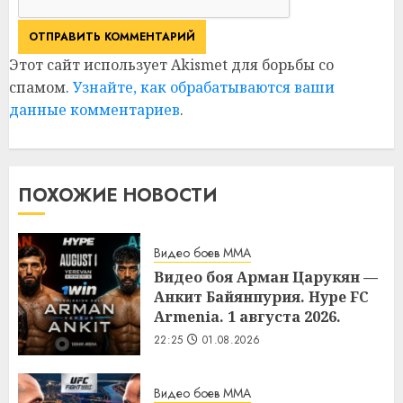
Этот сайт использует Akismet для борьбы со
спамом.
Узнайте, как обрабатываются ваши
данные комментариев
.
ПОХОЖИЕ НОВОСТИ
Видео боев MMA
Видео боя Арман Царукян —
Анкит Байянпурия. Hype FC
Armenia. 1 августа 2026.
22:25
01.08.2026
Видео боев MMA