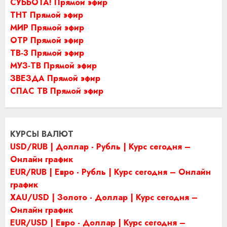
СУББОТА! Прямой эфир
ТНТ Прямой эфир
МИР Прямой эфир
ОТР Прямой эфир
ТВ-3 Прямой эфир
МУЗ-ТВ Прямой эфир
ЗВЕЗДА Прямой эфир
СПАС ТВ Прямой эфир
КУРСЫ ВАЛЮТ
USD/RUB | Доллар - Рубль | Курс сегодня –
Онлайн график
EUR/RUB | Евро - Рубль | Курс сегодня – Онлайн
график
XAU/USD | Золото - Доллар | Курс сегодня –
Онлайн график
EUR/USD | Евро - Доллар | Курс сегодня –