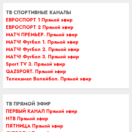
ТВ СПОРТИВНЫЕ КАНАЛЫ
ЕВРОСПОРТ 1 Прямой эфир
ЕВРОСПОРТ 2 Прямой эфир
МАТЧ ПРЕМЬЕР. Прямой эфир
МАТЧ! Футбол 1. Прямой эфир
МАТЧ! Футбол 2. Прямой эфир
МАТЧ! Футбол 3. Прямой эфир
Sport TV 3. Прямой эфир
QAZSPORT. Прямой эфир
Телеканал Волейбол. Прямой эфир
ТВ ПРЯМОЙ ЭФИР
ПЕРВЫЙ КАНАЛ Прямой эфир
НТВ Прямой эфир
ПЯТНИЦА Прямой эфир