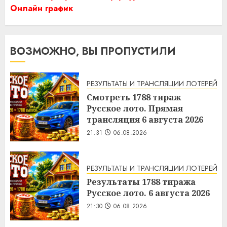
Онлайн график
ВОЗМОЖНО, ВЫ ПРОПУСТИЛИ
РЕЗУЛЬТАТЫ И ТРАНСЛЯЦИИ ЛОТЕРЕЙ
Смотреть 1788 тираж
Русское лото. Прямая
трансляция 6 августа 2026
21:31
06.08.2026
РЕЗУЛЬТАТЫ И ТРАНСЛЯЦИИ ЛОТЕРЕЙ
Результаты 1788 тиража
Русское лото. 6 августа 2026
21:30
06.08.2026