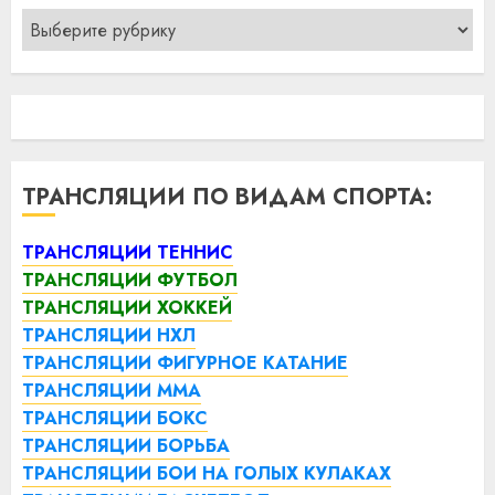
Рубрики
ТРАНСЛЯЦИИ ПО ВИДАМ СПОРТА:
ТРАНСЛЯЦИИ ТЕННИС
ТРАНСЛЯЦИИ ФУТБОЛ
ТРАНСЛЯЦИИ ХОККЕЙ
ТРАНСЛЯЦИИ НХЛ
ТРАНСЛЯЦИИ ФИГУРНОЕ КАТАНИЕ
ТРАНСЛЯЦИИ ММА
ТРАНСЛЯЦИИ БОКС
ТРАНСЛЯЦИИ БОРЬБА
ТРАНСЛЯЦИИ БОИ НА ГОЛЫХ КУЛАКАХ