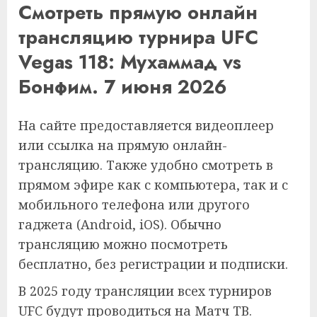
Смотреть прямую онлайн
трансляцию турнира UFC
Vegas 118: Мухаммад vs
Бонфим. 7 июня 2026
На сайте предоставляется видеоплеер
или ссылка на прямую онлайн-
трансляцию. Также удобно смотреть в
прямом эфире как с компьютера, так и с
мобильного телефона или другого
гаджета (Android, iOS). Обычно
трансляцию можно посмотреть
бесплатно, без регистрации и подписки.
В 2025 году трансляции всех турниров
UFC будут проводиться на Матч ТВ.