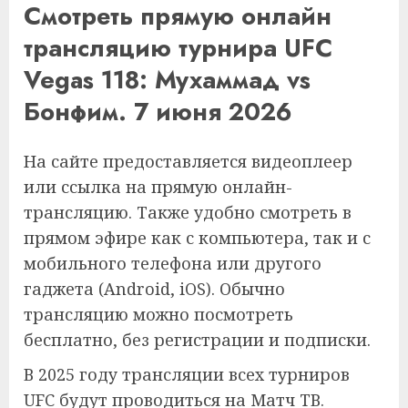
Смотреть прямую онлайн
трансляцию турнира UFC
Vegas 118: Мухаммад vs
Бонфим. 7 июня 2026
На сайте предоставляется видеоплеер
или ссылка на прямую онлайн-
трансляцию. Также удобно смотреть в
прямом эфире как с компьютера, так и с
мобильного телефона или другого
гаджета (Android, iOS). Обычно
трансляцию можно посмотреть
бесплатно, без регистрации и подписки.
В 2025 году трансляции всех турниров
UFC будут проводиться на Матч ТВ.