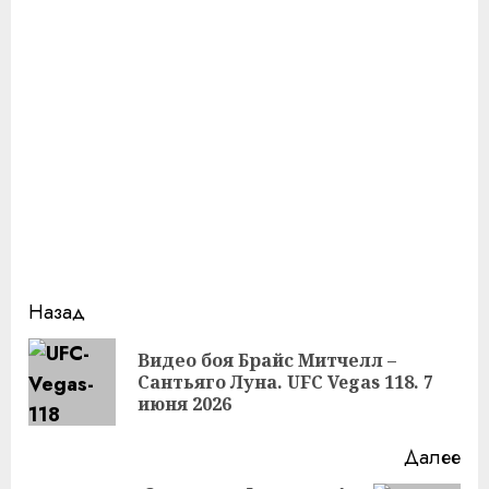
Продолжить
Назад
чтение
Видео боя Брайс Митчелл –
Пр
Сантьяго Луна. UFC Vegas 118. 7
за
июня 2026
Далее