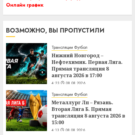
Онлайн график
ВОЗМОЖНО, ВЫ ПРОПУСТИЛИ
Трансляции Футбол
Нижний Новгород –
Нефтехимик. Первая Лига.
Прямая трансляция 8
августа 2026 в 17:00
4:23
08.08.2026
Трансляции Футбол
Металлург Лп – Рязань.
Вторая Лига Б. Прямая
трансляция 8 августа 2026 в
15:00
4:13
08.08.2026