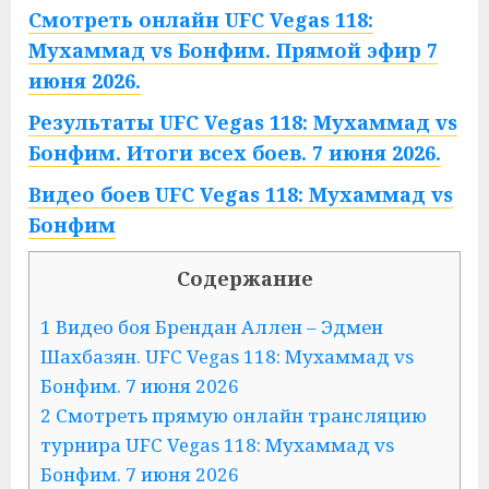
Смотреть онлайн UFC Vegas 118:
Мухаммад vs Бонфим. Прямой эфир 7
июня 2026.
Результаты UFC Vegas 118: Мухаммад vs
Бонфим. Итоги всех боев. 7 июня 2026.
Видео боев UFC Vegas 118: Мухаммад vs
Бонфим
Содержание
1 Видео боя Брендан Аллен – Эдмен
Шахбазян. UFC Vegas 118: Мухаммад vs
Бонфим. 7 июня 2026
2 Смотреть прямую онлайн трансляцию
турнира UFC Vegas 118: Мухаммад vs
Бонфим. 7 июня 2026