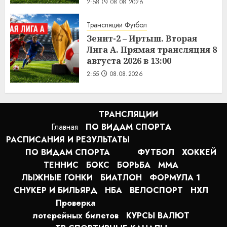
2:58
08.08.2026
Трансляции Футбол
Зенит-2 – Иртыш. Вторая
Лига А. Прямая трансляция 8
августа 2026 в 13:00
2:55
08.08.2026
ТРАНСЛЯЦИИ
Главная
ПО ВИДАМ СПОРТA
РАСПИСАНИЯ И РЕЗУЛЬТАТЫ
ПО ВИДАМ СПОРТА
ФУТБОЛ
ХОККЕЙ
ТЕННИС
БОКС
БОРЬБА
MMA
ЛЫЖНЫЕ ГОНКИ
БИАТЛОН
ФОРМУЛА 1
СНУКЕР И БИЛЬЯРД
НБА
ВЕЛОСПОРТ
НХЛ
Проверка
лотерейных билетов
КУРСЫ ВАЛЮТ