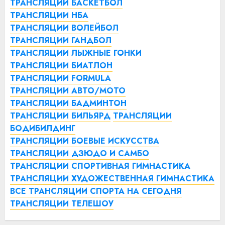
ТРАНСЛЯЦИИ БАСКЕТБОЛ
ТРАНСЛЯЦИИ НБА
ТРАНСЛЯЦИИ ВОЛЕЙБОЛ
ТРАНСЛЯЦИИ ГАНДБОЛ
ТРАНСЛЯЦИИ ЛЫЖНЫЕ ГОНКИ
ТРАНСЛЯЦИИ БИАТЛОН
ТРАНСЛЯЦИИ FORMULA
ТРАНСЛЯЦИИ АВТО/МОТО
ТРАНСЛЯЦИИ БАДМИНТОН
ТРАНСЛЯЦИИ БИЛЬЯРД
ТРАНСЛЯЦИИ
БОДИБИЛДИНГ
ТРАНСЛЯЦИИ БОЕВЫЕ ИСКУССТВА
ТРАНСЛЯЦИИ ДЗЮДО И САМБО
ТРАНСЛЯЦИИ СПОРТИВНАЯ ГИМНАСТИКА
ТРАНСЛЯЦИИ ХУДОЖЕСТВЕННАЯ ГИМНАСТИКА
ВСЕ ТРАНСЛЯЦИИ СПОРТА НА СЕГОДНЯ
ТРАНСЛЯЦИИ ТЕЛЕШОУ