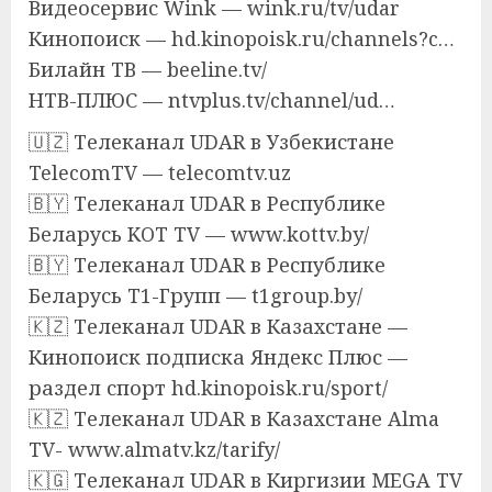
Видеосервис Wink — wink.ru/tv/udar
Кинопоиск — hd.kinopoisk.ru/channels?c…
Билайн ТВ — beeline.tv/
НТВ-ПЛЮС — ntvplus.tv/channel/ud…
🇺🇿 Телеканал UDAR в Узбекистане
TelecomTV — telecomtv.uz
🇧🇾 Телеканал UDAR в Республике
Беларусь KOT TV — www.kottv.by/
🇧🇾 Телеканал UDAR в Республике
Беларусь T1-Групп — t1group.by/
🇰🇿 Телеканал UDAR в Казахстане —
Кинопоиск подписка Яндекс Плюс —
раздел спорт hd.kinopoisk.ru/sport/
🇰🇿 Телеканал UDAR в Казахстане Alma
TV- www.almatv.kz/tarify/
🇰🇬 Телеканал UDAR в Киргизии MEGA TV