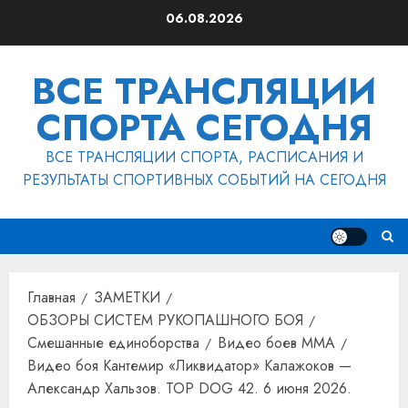
Перейти
06.08.2026
к
содержимому
ВСЕ ТРАНСЛЯЦИИ
СПОРТА СЕГОДНЯ
ВСЕ ТРАНСЛЯЦИИ СПОРТА, РАСПИСАНИЯ И
РЕЗУЛЬТАТЫ СПОРТИВНЫХ СОБЫТИЙ НА СЕГОДНЯ
Главная
ЗАМЕТКИ
ОБЗОРЫ СИСТЕМ РУКОПАШНОГО БОЯ
Смешанные единоборства
Видео боев MMA
Видео боя Кантемир «Ликвидатор» Калажоков —
Александр Хальзов. TOP DOG 42. 6 июня 2026.