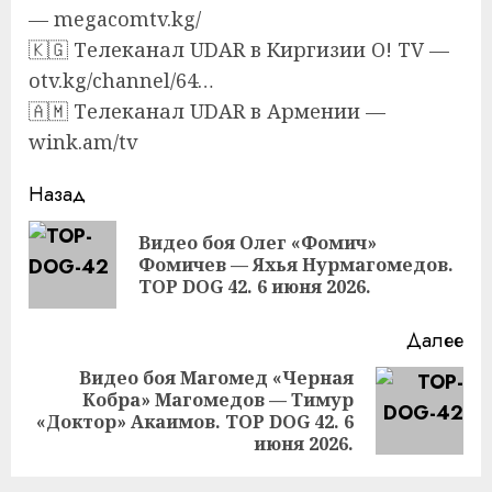
— megacomtv.kg/
🇰🇬 Телеканал UDAR в Киргизии O! TV —
otv.kg/channel/64…
🇦🇲 Телеканал UDAR в Армении —
wink.am/tv
Продолжить
Назад
чтение
Видео боя Олег «Фомич»
Пр
Фомичев — Яхья Нурмагомедов.
за
TOP DOG 42. 6 июня 2026.
Далее
Видео боя Магомед «Черная
Кобра» Магомедов — Тимур
Следующая
«Доктор» Акаимов. TOP DOG 42. 6
запись:
июня 2026.