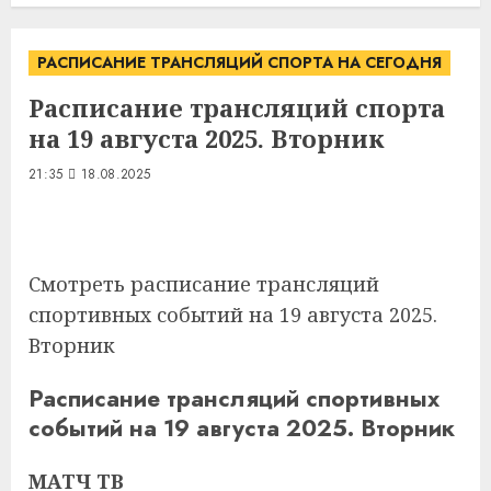
РАСПИСАНИЕ ТРАНСЛЯЦИЙ СПОРТА НА СЕГОДНЯ
Расписание трансляций спорта
на 19 августа 2025. Вторник
21:35
18.08.2025
Смотреть расписание трансляций
спортивных событий на 19 августа 2025.
Вторник
Расписание трансляций спортивных
событий на 19 августа 2025. Вторник
МАТЧ ТВ