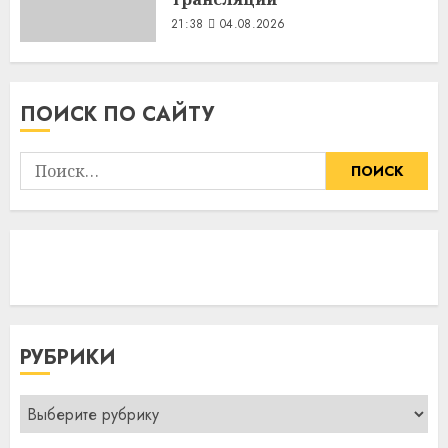
21:38
04.08.2026
ПОИСК ПО САЙТУ
Найти:
РУБРИКИ
Рубрики