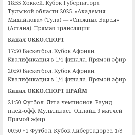
18:55 Хоккей. Кубок Губернатора
Тульской области 2025. «Академия
Михайлова» (Тула) — «Снежные Барсы»
(Астана). Прямая трансляция
Канал OKKO.СПОРТ
17:50 Баскетбол. Кубок Африки.
Квалификация в 1/4 финала. Прямой эфир
20:50 Баскетбол. Кубок Африки.
Квалификация в 1/4 финала. Прямой эфир
Канал OKKO.СПОРТ ПРАЙМ
21:50 Футбол. Лига чемпионов. Раунд
плей-офф. Мультикаст. Онлайн 3 матчей.
Прямой эфир
00:50 +1 Футбол. Кубок Либертадорес. 1/8