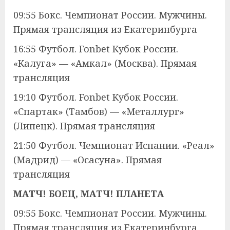
09:55 Бокс. Чемпионат России. Мужчины.
Прямая трансляция из Екатеринбурга
16:55 Футбол. Fonbet Кубок России.
«Калуга» — «Амкал» (Москва). Прямая
трансляция
19:10 Футбол. Fonbet Кубок России.
«Спартак» (Тамбов) — «Металлург»
(Липецк). Прямая трансляция
21:50 Футбол. Чемпионат Испании. «Реал»
(Мадрид) — «Осасуна». Прямая
трансляция
МАТЧ! БОЕЦ, МАТЧ! ПЛАНЕТА
09:55 Бокс. Чемпионат России. Мужчины.
Прямая трансляция из Екатеринбурга