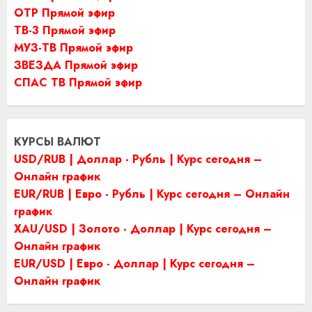
ОТР Прямой эфир
ТВ-3 Прямой эфир
МУЗ-ТВ Прямой эфир
ЗВЕЗДА Прямой эфир
СПАС ТВ Прямой эфир
КУРСЫ ВАЛЮТ
USD/RUB | Доллар - Рубль | Курс сегодня –
Онлайн график
EUR/RUB | Евро - Рубль | Курс сегодня – Онлайн
график
XAU/USD | Золото - Доллар | Курс сегодня –
Онлайн график
EUR/USD | Евро - Доллар | Курс сегодня –
Онлайн график