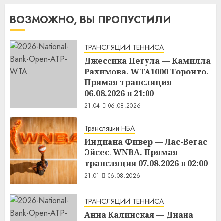
ВОЗМОЖНО, ВЫ ПРОПУСТИЛИ
ТРАНСЛЯЦИИ ТЕННИСА
Джессика Пегула — Камилла
Рахимова. WTA1000 Торонто.
Прямая трансляция
06.08.2026 в 21:00
21:04
06.08.2026
Трансляции НБА
Индиана Фивер — Лас-Вегас
Эйсес. WNBA. Прямая
трансляция 07.08.2026 в 02:00
21:01
06.08.2026
ТРАНСЛЯЦИИ ТЕННИСА
Анна Калинская — Диана