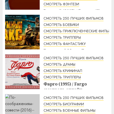
СМОТРЕТЬ ФЭНТЕЗИ
Рататуй (2007) / Ratatouille
смотреть онлайн
СМОТРЕТЬ 250 ЛУЧШИХ ФИЛЬМОВ
2:32
07.08.2026
СМОТРЕТЬ БОЕВИКИ
СМОТРЕТЬ ПРИКЛЮЧЕНЧЕСКИЕ ФИЛЬМЫ
СМОТРЕТЬ ТРИЛЛЕРЫ
СМОТРЕТЬ ФАНТАСТИКУ
Безумный Макс: Дорога
ярости (2015) / Mad Max: Fury
СМОТРЕТЬ 250 ЛУЧШИХ ФИЛЬМОВ
Road смотреть онлайн
СМОТРЕТЬ ДРАМЫ
1:56
07.08.2026
СМОТРЕТЬ КРИМИНАЛ
СМОТРЕТЬ ТРИЛЛЕРЫ
Фарго (1995) / Fargo
смотреть онлайн
1:49
07.08.2026
СМОТРЕТЬ 250 ЛУЧШИХ ФИЛЬМОВ
СМОТРЕТЬ БИОГРАФИИ
СМОТРЕТЬ ВОЕННЫЕ ФИЛЬМЫ