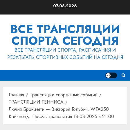
Перейти
07.08.2026
к
содержимому
ВСЕ ТРАНСЛЯЦИИ
СПОРТА СЕГОДНЯ
ВСЕ ТРАНСЛЯЦИИ СПОРТА, РАСПИСАНИЯ И
РЕЗУЛЬТАТЫ СПОРТИВНЫХ СОБЫТИЙ НА СЕГОДНЯ
Главная
Трансляции спортивных событий
ТРАНСЛЯЦИИ ТЕННИСА
Лючия Бронцетти — Виктория Голубич. WTA250
Кливленд. Прямая трансляция 18.08.2025 в 21:00