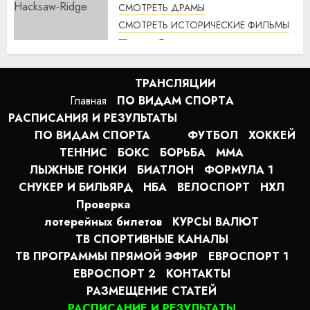
СМОТРЕТЬ ДРАМЫ
СМОТРЕТЬ ИСТОРИЧЕСКИЕ ФИЛЬМЫ
По соображениям совести
(2016) / Hacksaw Ridge
смотреть онлайн
ТРАНСЛЯЦИИ
1:12
07.08.2026
Главная
ПО ВИДАМ СПОРТA
РАСПИСАНИЯ И РЕЗУЛЬТАТЫ
ПО ВИДАМ СПОРТА
ФУТБОЛ
ХОККЕЙ
ТЕННИС
БОКС
БОРЬБА
MMA
ЛЫЖНЫЕ ГОНКИ
БИАТЛОН
ФОРМУЛА 1
СНУКЕР И БИЛЬЯРД
НБА
ВЕЛОСПОРТ
НХЛ
Проверка
лотерейных билетов
КУРСЫ ВАЛЮТ
ТВ СПОРТИВНЫЕ КАНАЛЫ
ТВ ПРОГРАММЫ ПРЯМОЙ ЭФИР
ЕВРОСПОРТ 1
ЕВРОСПОРТ 2
КОНТАКТЫ
РАЗМЕЩЕНИЕ СТАТЕЙ
РАСПИСАНИЕ И РЕЗУЛЬТАТЫ