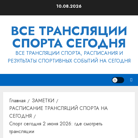
Перейти
10.08.2026
к
содержимому
ВСЕ ТРАНСЛЯЦИИ
СПОРТА СЕГОДНЯ
ВСЕ ТРАНСЛЯЦИИ СПОРТА, РАСПИСАНИЯ И
РЕЗУЛЬТАТЫ СПОРТИВНЫХ СОБЫТИЙ НА СЕГОДНЯ
Главная
ЗАМЕТКИ
РАСПИСАНИЕ ТРАНСЛЯЦИЙ СПОРТА НА
СЕГОДНЯ
Спорт сегодня 2 июня 2026: где смотреть
трансляции