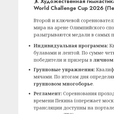
🤸 Художественная гимнастик
World Challenge Cup 2026 (Пе
Второй и ключевой соревновател
мира на арене Олимпийского спо
разыгрываются медали в самых 
Индивидуальная программа:
Кв
булавами и лентой. По сумме че
победители и призеры в
личном
Групповые упражнения:
Квалифи
мячами. По итогам дня определя
групповом многоборье
.
Регламент:
Соревнования проходя
времени Пекина (опережает моско
трансляции доступны на портал