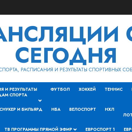
РАНСЛЯЦИИ 
СЕГОДНЯ
СПОРТА, РАСПИСАНИЯ И РЕЗУЛЬТАТЫ СПОРТИВНЫХ СО
Я И РЕЗУЛЬТАТЫ
ФУТБОЛ
ХОККЕЙ
ТЕННИС
ДАМ СПОРТА
СНУКЕР И БИЛЬЯРД
НБА
ВЕЛОСПОРТ
НХЛ
ЛОТ
ТВ ПРОГРАММЫ ПРЯМОЙ ЭФИР
ЕВРОСПОРТ 1
ЕВР