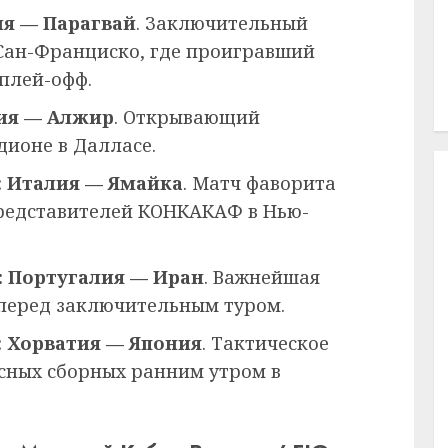
ция — Парагвай
. Заключительный
 Сан-Франциско, где проигравший
плей-офф.
ьгия — Алжир
. Открывающий
дионе в Далласе.
F: Италия — Ямайка
. Матч фаворита
представителей КОНКАКАФ в Нью-
 E: Португалия — Иран
. Важнейшая
 перед заключительным туром.
F: Хорватия — Япония
. Тактическое
сных сборных ранним утром в