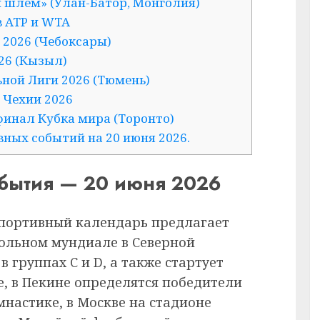
й шлем» (Улан-Батор, Монголия)
в ATP и WTA
и 2026 (Чебоксары)
026 (Кызыл)
ьной Лиги 2026 (Тюмень)
и Чехии 2026
финал Кубка мира (Торонто)
ных событий на 20 июня 2026.
обытия — 20 июня 2026
спортивный календарь предлагает
ольном мундиале в Северной
 группах C и D, а также стартует
е, в Пекине определятся победители
мнастике, в Москве на стадионе