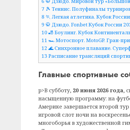
6 🥋 Дзюдо. Мировой тур «Большо
7 🎾 Теннис. Полуфиналы турниро
8 🏃 Легкая атлетика. Кубок Росси
9 🥋 Дзюдо. Fonbet Кубок России 2
10 🎳 Боулинг. Кубок Континентал
11 🏎️ Мотоспорт. MotoGP. Гран-пр
12 🌊 Синхронное плавание. Супер
13 Расписание трансляций спортив
Главные спортивные с
p>В субботу,
20 июня 2026 года
, 
насыщенную программу: на футб
Америке завершается второй тур в
игровой слот ночи на воскресень
многоборья в художественной ги