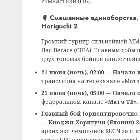
гимнастики (FIG).
🥊 Смешанные единоборства. U
Horiguchi 2
Громкий турнир сильнейшей MMA
Лас-Вегасе (США). Главным собы
двух топовых бойцов наилегчайше
21 июня (ночь), 02:00 — Начало
трансляция на телеканале «Матч!
21 июня (ночь), 05:00 — Начало
федеральном канале
«Матч ТВ»
.
Главный бой (ориентировочно в
— Киоджи Хоригучи (Япония) 2
ярких экс-чемпионов RIZIN за ст
титул UFC в наилегчайшем весе (до