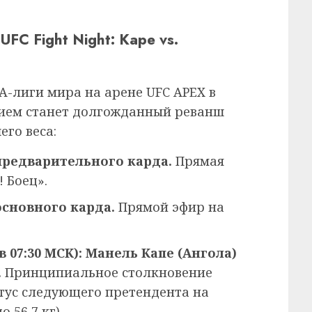
FC Fight Night: Kape vs.
-лиги мира на арене UFC APEX в
тием станет долгожданный реванш
го веса:
 предварительного карда.
Прямая
 Боец».
 основного карда.
Прямой эфир на
 07:30 МСК): Манель Капе (Ангола)
.
Принципиальное столкновение
атус следующего претендента на
 56,7 кг).