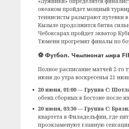
«Лужники» определятся финалис
океаном пройдет мощный турнир
теннисисты разыграют путевки в
Кызыле продолжится битва силь
Чебоксарах пройдет экватор Кубк
Тюмени прогремят финалы по бо
⚽ Футбол. Чемпионат мира F
Полное расписание матчей 2-го т
июня до утра воскресенья 21 июня
20 июня, 01:00 — Группа C: Шо
обеих сборных в Бостоне после их
20 июня, 03:30 — Группа C: Браз
квартета в Филадельфии, где п
проэкзаменуют главную сенсацию