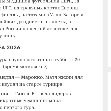
ты Медийной футбольной лиги, за
 UFC, на травяных кортах Европы
 финалы, на татами в Улан-Баторе и
нейших дзюдоистов планеты, в
а России по легкой атлетике, а в
улингу.
IFA 2026
ура группового этапа с субботы 20
 (время московское):
тландия — Марокко
. Матч жизни для
 неудач на старте турнира.
илия — Гаити
. Встреча лидеров
ятикратные чемпионы мира
 первого тура.