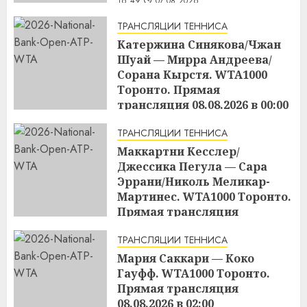
16:49
07.08.2026
ТРАНСЛЯЦИИ ТЕННИСА
Катержина Синякова/Чжан
Шуай — Мирра Андреева/
Сорана Кырстя. WTA1000
Торонто. Прямая
трансляция 08.08.2026 в 00:00
16:48
07.08.2026
ТРАНСЛЯЦИИ ТЕННИСА
Маккартни Кесслер/
Джессика Пегула — Сара
Эррани/Николь Меликар-
Мартинес. WTA1000 Торонто.
Прямая трансляция
07.08.2026 в 21:00
ТРАНСЛЯЦИИ ТЕННИСА
16:45
07.08.2026
Мария Саккари — Коко
Гауфф. WTA1000 Торонто.
Прямая трансляция
08.08.2026 в 02:00