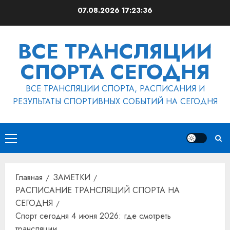
Перейти
07.08.2026
17:23:37
к
содержимому
ВСЕ ТРАНСЛЯЦИИ
СПОРТА СЕГОДНЯ
ВСЕ ТРАНСЛЯЦИИ СПОРТА, РАСПИСАНИЯ И
РЕЗУЛЬТАТЫ СПОРТИВНЫХ СОБЫТИЙ НА СЕГОДНЯ
Основное
меню
Главная
ЗАМЕТКИ
РАСПИСАНИЕ ТРАНСЛЯЦИЙ СПОРТА НА
СЕГОДНЯ
Спорт сегодня 4 июня 2026: где смотреть
трансляции