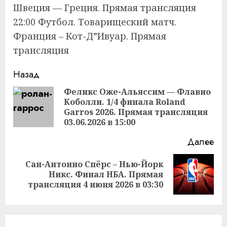
Швеция — Греция. Прямая трансляция
22:00 Футбол. Товарищеский матч.
Франция – Кот-Д”Ивуар. Прямая
трансляция
Продолжить
Назад
чтение
Феликс Оже-Альяссим — Флавио
Коболли. 1/4 финала Roland
Пр
Garros 2026. Прямая трансляция
за
03.06.2026 в 15:00
Далее
Сан-Антонио Спёрс – Нью-Йорк
Следующая
Никс. Финал НБА. Прямая
запись:
трансляция 4 июня 2026 в 03:30