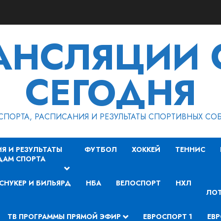
РАНСЛЯЦИИ 
СЕГОДНЯ
СПОРТА, РАСПИСАНИЯ И РЕЗУЛЬТАТЫ СПОРТИВНЫХ СО
Я И РЕЗУЛЬТАТЫ
ФУТБОЛ
ХОККЕЙ
ТЕННИС
ДАМ СПОРТА
СНУКЕР И БИЛЬЯРД
НБА
ВЕЛОСПОРТ
НХЛ
ЛОТ
ТВ ПРОГРАММЫ ПРЯМОЙ ЭФИР
ЕВРОСПОРТ 1
ЕВР