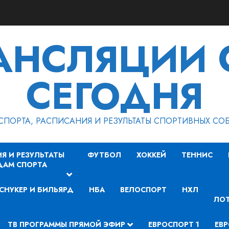
РАНСЛЯЦИИ 
СЕГОДНЯ
СПОРТА, РАСПИСАНИЯ И РЕЗУЛЬТАТЫ СПОРТИВНЫХ СО
Я И РЕЗУЛЬТАТЫ
ФУТБОЛ
ХОККЕЙ
ТЕННИС
ДАМ СПОРТА
СНУКЕР И БИЛЬЯРД
НБА
ВЕЛОСПОРТ
НХЛ
ЛОТ
ТВ ПРОГРАММЫ ПРЯМОЙ ЭФИР
ЕВРОСПОРТ 1
ЕВР