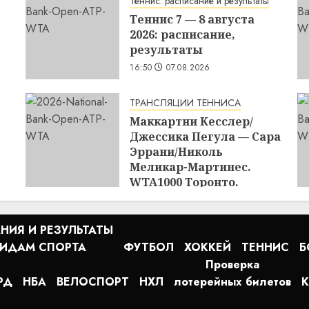
Теннис: расписание и результаты
Теннис 7 — 8 августа
2026: расписание,
результаты
16:50
07.08.2026
ТРАНСЛЯЦИИ ТЕННИСА
Маккартни Кесслер/
Джессика Пегула — Сара
Эррани/Николь
Меликар-Мартинес.
WTA1000 Торонто.
Прямая трансляция
07.08.2026 в 21:00
НИЯ И РЕЗУЛЬТАТЫ
16:45
07.08.2026
ВИДАМ СПОРТА
ФУТБОЛ
ХОККЕЙ
ТЕННИС
Б
Проверка
РД
НБА
ВЕЛОСПОРТ
НХЛ
лотерейных билетов
К