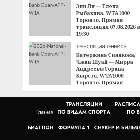
Энн Ли — Елена
Рыбакина. WTA1000
Торонто. Прямая
трансляция 07.08.2026 в
19:30
19:46
07.08.2026
ТРАНСЛЯЦИИ ТЕННИСА
Катержина Синякова/
Чжан Шуай — Мирра
Андреева/Сорана
Кырстя. WTA1000
Торонто. Прямая
трансляция 08.08.2026 в
00:00
ТРАНСЛЯЦИИ
РАСПИСА
16:48
07.08.2026
Главная
ПО ВИДАМ СПОРТA
ПО 
БИАТЛОН
ФОРМУЛА 1
СНУКЕР И БИЛЬЯ