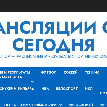
РАНСЛЯЦИИ 
СЕГОДНЯ
СПОРТА, РАСПИСАНИЯ И РЕЗУЛЬТАТЫ СПОРТИВНЫХ СО
Я И РЕЗУЛЬТАТЫ
ФУТБОЛ
ХОККЕЙ
ТЕННИС
ДАМ СПОРТА
СНУКЕР И БИЛЬЯРД
НБА
ВЕЛОСПОРТ
НХЛ
ЛОТ
ТВ ПРОГРАММЫ ПРЯМОЙ ЭФИР
ЕВРОСПОРТ 1
ЕВР