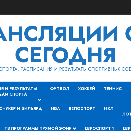
РАНСЛЯЦИИ 
СЕГОДНЯ
СПОРТА, РАСПИСАНИЯ И РЕЗУЛЬТАТЫ СПОРТИВНЫХ СО
Я И РЕЗУЛЬТАТЫ
ФУТБОЛ
ХОККЕЙ
ТЕННИС
ДАМ СПОРТА
СНУКЕР И БИЛЬЯРД
НБА
ВЕЛОСПОРТ
НХЛ
ЛОТ
ТВ ПРОГРАММЫ ПРЯМОЙ ЭФИР
ЕВРОСПОРТ 1
ЕВР