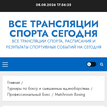
Перейти
08.08.2026
17:56:26
к
содержимому
ВСЕ ТРАНСЛЯЦИИ
СПОРТА СЕГОДНЯ
ВСЕ ТРАНСЛЯЦИИ СПОРТА, РАСПИСАНИЯ И
РЕЗУЛЬТАТЫ СПОРТИВНЫХ СОБЫТИЙ НА СЕГОДНЯ
Основное
меню
Главная
Турниры по боксу и смешанным единоборствам
Профессиональный Бокс
Matchroom Boxing