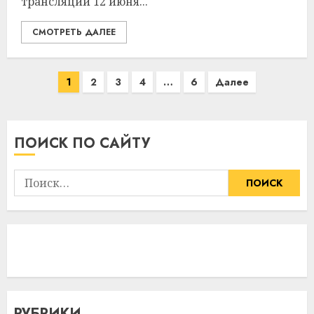
трансляции 12 июня...
СМОТРЕТЬ ДАЛЕЕ
Пагинация
1
2
3
4
…
6
Далее
записей
ПОИСК ПО САЙТУ
Найти:
РУБРИКИ