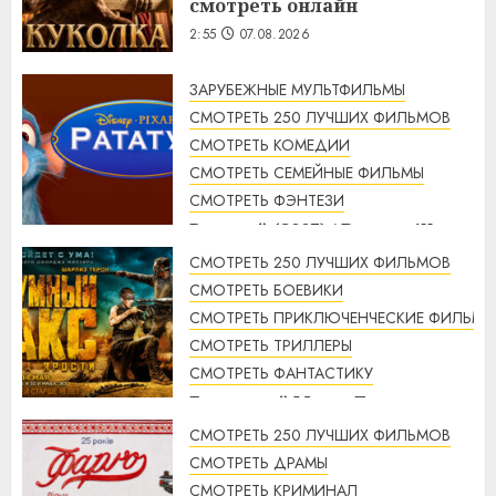
смотреть онлайн
2:55
07.08.2026
ЗАРУБЕЖНЫЕ МУЛЬТФИЛЬМЫ
СМОТРЕТЬ 250 ЛУЧШИХ ФИЛЬМОВ
СМОТРЕТЬ КОМЕДИИ
СМОТРЕТЬ СЕМЕЙНЫЕ ФИЛЬМЫ
СМОТРЕТЬ ФЭНТЕЗИ
Рататуй (2007) / Ratatouille
смотреть онлайн
СМОТРЕТЬ 250 ЛУЧШИХ ФИЛЬМОВ
2:32
07.08.2026
СМОТРЕТЬ БОЕВИКИ
СМОТРЕТЬ ПРИКЛЮЧЕНЧЕСКИЕ ФИЛЬМЫ
СМОТРЕТЬ ТРИЛЛЕРЫ
СМОТРЕТЬ ФАНТАСТИКУ
Безумный Макс: Дорога
ярости (2015) / Mad Max: Fury
СМОТРЕТЬ 250 ЛУЧШИХ ФИЛЬМОВ
Road смотреть онлайн
СМОТРЕТЬ ДРАМЫ
1:56
07.08.2026
СМОТРЕТЬ КРИМИНАЛ