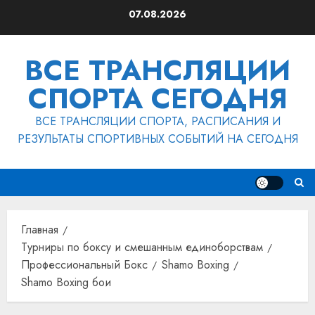
Перейти
07.08.2026
к
содержимому
ВСЕ ТРАНСЛЯЦИИ
СПОРТА СЕГОДНЯ
ВСЕ ТРАНСЛЯЦИИ СПОРТА, РАСПИСАНИЯ И
РЕЗУЛЬТАТЫ СПОРТИВНЫХ СОБЫТИЙ НА СЕГОДНЯ
Главная
Турниры по боксу и смешанным единоборствам
Профессиональный Бокс
Shamo Boxing
Shamo Boxing бои