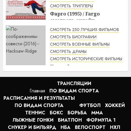
СМОТРЕТЬ ТРИЛЛЕРЫ
Фарго (1995) / Fargo
смотреть онлайн
1:49
07.08.2026
СМОТРЕТЬ 250 ЛУЧШИХ ФИЛЬМОВ
СМОТРЕТЬ БИОГРАФИИ
СМОТРЕТЬ ВОЕННЫЕ ФИЛЬМЫ
СМОТРЕТЬ ДРАМЫ
СМОТРЕТЬ ИСТОРИЧЕСКИЕ ФИЛЬМЫ
По соображениям совести
(2016) / Hacksaw Ridge
смотреть онлайн
ТРАНСЛЯЦИИ
1:12
07.08.2026
Главная
ПО ВИДАМ СПОРТA
РАСПИСАНИЯ И РЕЗУЛЬТАТЫ
ПО ВИДАМ СПОРТА
ФУТБОЛ
ХОККЕЙ
ТЕННИС
БОКС
БОРЬБА
MMA
ЛЫЖНЫЕ ГОНКИ
БИАТЛОН
ФОРМУЛА 1
СНУКЕР И БИЛЬЯРД
НБА
ВЕЛОСПОРТ
НХЛ