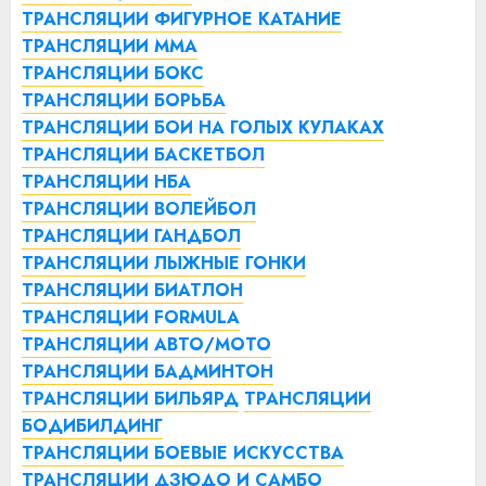
ТРАНСЛЯЦИИ ФИГУРНОЕ КАТАНИЕ
ТРАНСЛЯЦИИ ММА
ТРАНСЛЯЦИИ БОКС
ТРАНСЛЯЦИИ БОРЬБА
ТРАНСЛЯЦИИ БОИ НА ГОЛЫХ КУЛАКАХ
ТРАНСЛЯЦИИ БАСКЕТБОЛ
ТРАНСЛЯЦИИ НБА
ТРАНСЛЯЦИИ ВОЛЕЙБОЛ
ТРАНСЛЯЦИИ ГАНДБОЛ
ТРАНСЛЯЦИИ ЛЫЖНЫЕ ГОНКИ
ТРАНСЛЯЦИИ БИАТЛОН
ТРАНСЛЯЦИИ FORMULA
ТРАНСЛЯЦИИ АВТО/МОТО
ТРАНСЛЯЦИИ БАДМИНТОН
ТРАНСЛЯЦИИ БИЛЬЯРД
ТРАНСЛЯЦИИ
БОДИБИЛДИНГ
ТРАНСЛЯЦИИ БОЕВЫЕ ИСКУССТВА
ТРАНСЛЯЦИИ ДЗЮДО И САМБО