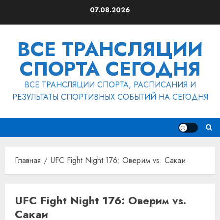
Перейти
07.08.2026
к
содержимому
ВСЕ ТРАНСЛЯЦИИ
СПОРТА СЕГОДНЯ
ВСЕ ТРАНСЛЯЦИИ СПОРТА, РАСПИСАНИЯ И
РЕЗУЛЬТАТЫ СПОРТИВНЫХ СОБЫТИЙ НА СЕГОДНЯ
Главная
UFC Fight Night 176: Оверим vs. Сакаи
UFC Fight Night 176: Оверим vs.
Сакаи