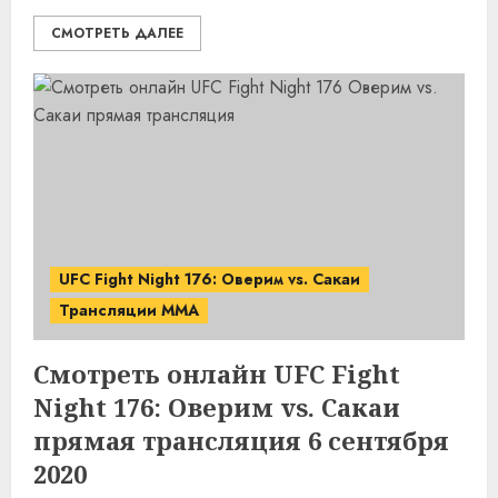
СМОТРЕТЬ ДАЛЕЕ
UFC Fight Night 176: Оверим vs. Сакаи
Трансляции MMA
Смотреть онлайн UFC Fight
Night 176: Оверим vs. Сакаи
прямая трансляция 6 сентября
2020