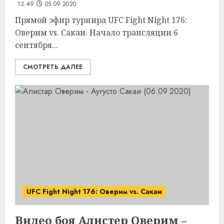
13:49
05.09.2020
Прямой эфир турнира UFC Fight Night 176:
Оверим vs. Сакаи. Начало трансляции 6
сентября...
СМОТРЕТЬ ДАЛЕЕ
UFC Fight Night 176: Оверим vs. Сакаи
Видео боя Алистер Оверим –