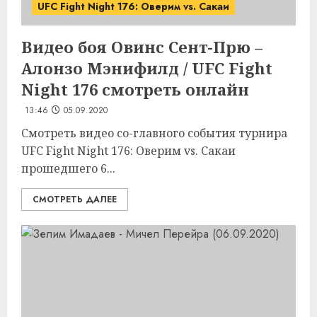
UFC Fight Night 176: Оверим vs. Сакаи
Видео боя Овинс Сент-Прю –
Алонзо Мэнифилд / UFC Fight
Night 176 смотреть онлайн
13:46
05.09.2020
Смотреть видео со-главного события турнира
UFC Fight Night 176: Оверим vs. Сакаи
прошедшего 6...
СМОТРЕТЬ ДАЛЕЕ