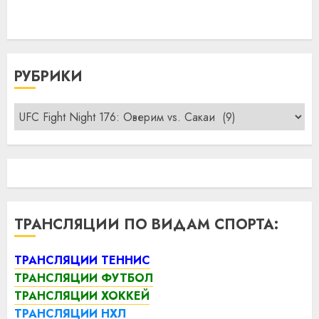
РУБРИКИ
Рубрики
ТРАНСЛЯЦИИ ПО ВИДАМ СПОРТА:
ТРАНСЛЯЦИИ ТЕННИС
ТРАНСЛЯЦИИ ФУТБОЛ
ТРАНСЛЯЦИИ ХОККЕЙ
ТРАНСЛЯЦИИ НХЛ