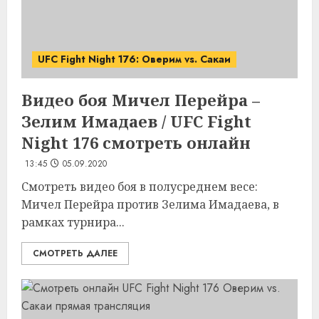
UFC Fight Night 176: Оверим vs. Сакаи
Видео боя Мичел Перейра –
Зелим Имадаев / UFC Fight
Night 176 смотреть онлайн
13:45
05.09.2020
Смотреть видео боя в полусреднем весе:
Мичел Перейра против Зелима Имадаева, в
рамках турнира...
СМОТРЕТЬ ДАЛЕЕ