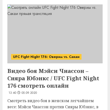
UFC Fight Night 176: Оверим vs. Сакаи
Видео боя Мэйси Чиассон –
Сияра Юбэнкс / UFC Fight Night
176 смотреть онлайн
13:40
05.09.2020
Смотреть видео боя в женском легчайшем
весе: Мэйси Чиассон против Сияры Юбэнкс, в