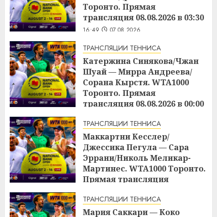
Торонто. Прямая
трансляция 08.08.2026 в 03:30
16:49
07.08.2026
ТРАНСЛЯЦИИ ТЕННИСА
Катержина Синякова/Чжан
Шуай — Мирра Андреева/
Сорана Кырстя. WTA1000
Торонто. Прямая
трансляция 08.08.2026 в 00:00
16:48
07.08.2026
ТРАНСЛЯЦИИ ТЕННИСА
Маккартни Кесслер/
Джессика Пегула — Сара
Эррани/Николь Меликар-
Мартинес. WTA1000 Торонто.
Прямая трансляция
07.08.2026 в 21:00
ТРАНСЛЯЦИИ ТЕННИСА
16:45
07.08.2026
Мария Саккари — Коко