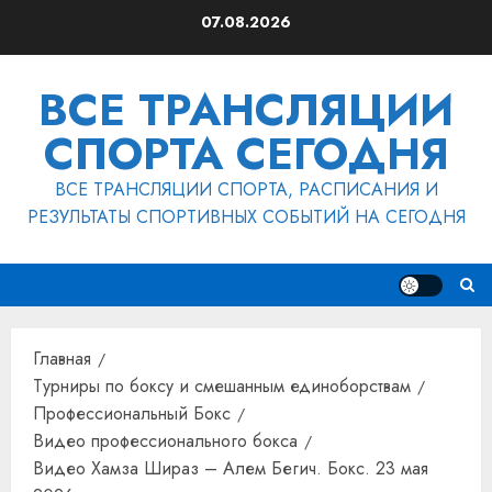
Перейти
07.08.2026
к
содержимому
ВСЕ ТРАНСЛЯЦИИ
СПОРТА СЕГОДНЯ
ВСЕ ТРАНСЛЯЦИИ СПОРТА, РАСПИСАНИЯ И
РЕЗУЛЬТАТЫ СПОРТИВНЫХ СОБЫТИЙ НА СЕГОДНЯ
Главная
Турниры по боксу и смешанным единоборствам
Профессиональный Бокс
Видео профессионального бокса
Видео Хамза Шираз – Алем Бегич. Бокс. 23 мая