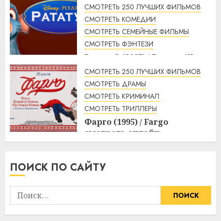
СМОТРЕТЬ 250 ЛУЧШИХ ФИЛЬМОВ
СМОТРЕТЬ КОМЕДИИ
СМОТРЕТЬ СЕМЕЙНЫЕ ФИЛЬМЫ
СМОТРЕТЬ ФЭНТЕЗИ
Рататуй (2007) / Ratatouille
смотреть онлайн
СМОТРЕТЬ 250 ЛУЧШИХ ФИЛЬМОВ
2:32
07.08.2026
СМОТРЕТЬ ДРАМЫ
СМОТРЕТЬ КРИМИНАЛ
СМОТРЕТЬ ТРИЛЛЕРЫ
Фарго (1995) / Fargo
смотреть онлайн
1:49
07.08.2026
ПОИСК ПО САЙТУ
Найти: