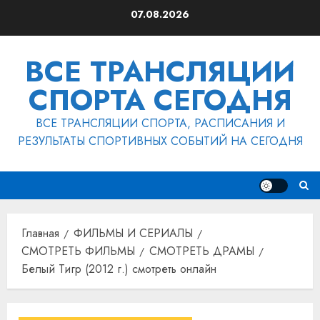
Перейти
07.08.2026
к
содержимому
ВСЕ ТРАНСЛЯЦИИ
СПОРТА СЕГОДНЯ
ВСЕ ТРАНСЛЯЦИИ СПОРТА, РАСПИСАНИЯ И
РЕЗУЛЬТАТЫ СПОРТИВНЫХ СОБЫТИЙ НА СЕГОДНЯ
Главная
ФИЛЬМЫ И СЕРИАЛЫ
СМОТРЕТЬ ФИЛЬМЫ
СМОТРЕТЬ ДРАМЫ
Белый Тигр (2012 г.) смотреть онлайн