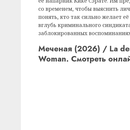
её напарник Кике Сэрате. Им пре
со временем, чтобы выяснить ли
понять, кто так сильно желает её
вглубь криминального синдиката
заблокированных воспоминаниях
Меченая (2026) / La de
Woman. Смотреть онла