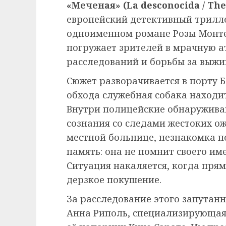
«Меченая» (La desconocida / T
европейский детективный триллер
одноименном романе Розы Монте
погружает зрителей в мрачную а
расследований и борьбы за выжи
Сюжет разворачивается в порту Б
обхода служебная собака находи
Внутри полицейские обнаружив
сознания со следами жестоких ож
местной больнице, незнакомка п
память: она не помнит своего им
Ситуация накаляется, когда прям
дерзкое покушение.
За расследование этого запутан
Анна Риполь, специализирующаяс