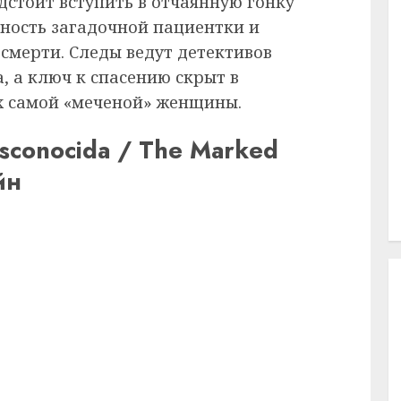
дстоит вступить в отчаянную гонку
чность загадочной пациентки и
 смерти. Следы ведут детективов
, а ключ к спасению скрыт в
 самой «меченой» женщины.
sconocida / The Marked
йн