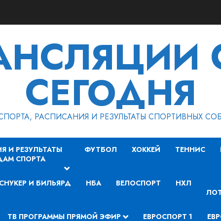
РАНСЛЯЦИИ 
СЕГОДНЯ
СПОРТА, РАСПИСАНИЯ И РЕЗУЛЬТАТЫ СПОРТИВНЫХ СО
Я И РЕЗУЛЬТАТЫ
ФУТБОЛ
ХОККЕЙ
ТЕННИС
ДАМ СПОРТА
СНУКЕР И БИЛЬЯРД
НБА
ВЕЛОСПОРТ
НХЛ
ЛОТ
ТВ ПРОГРАММЫ ПРЯМОЙ ЭФИР
ЕВРОСПОРТ 1
ЕВР