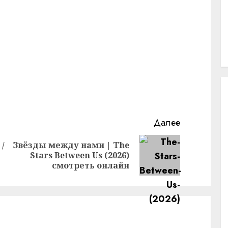
Далее
/
Звёзды между нами | The
Предыдущая
Следующая
Stars Between Us (2026)
запись:
запись:
смотреть онлайн