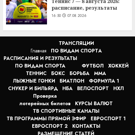
Теннис 7 — 8 августа 2026:
расписание, результаты
16:50
07.08.2026
ТРАНСЛЯЦИИ
Главная
ПО ВИДАМ СПОРТA
РАСПИСАНИЯ И РЕЗУЛЬТАТЫ
ПО ВИДАМ СПОРТА
ФУТБОЛ
ХОККЕЙ
ТЕННИС
БОКС
БОРЬБА
MMA
ЛЫЖНЫЕ ГОНКИ
БИАТЛОН
ФОРМУЛА 1
СНУКЕР И БИЛЬЯРД
НБА
ВЕЛОСПОРТ
НХЛ
Проверка
лотерейных билетов
КУРСЫ ВАЛЮТ
ТВ СПОРТИВНЫЕ КАНАЛЫ
ТВ ПРОГРАММЫ ПРЯМОЙ ЭФИР
ЕВРОСПОРТ 1
ЕВРОСПОРТ 2
КОНТАКТЫ
РАЗМЕЩЕНИЕ СТАТЕЙ