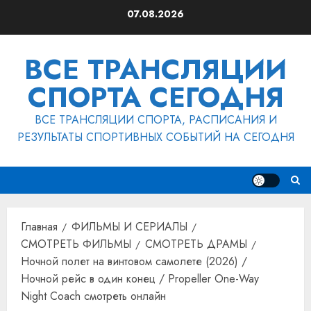
Перейти
07.08.2026
к
содержимому
ВСЕ ТРАНСЛЯЦИИ
СПОРТА СЕГОДНЯ
ВСЕ ТРАНСЛЯЦИИ СПОРТА, РАСПИСАНИЯ И
РЕЗУЛЬТАТЫ СПОРТИВНЫХ СОБЫТИЙ НА СЕГОДНЯ
Главная
ФИЛЬМЫ И СЕРИАЛЫ
СМОТРЕТЬ ФИЛЬМЫ
СМОТРЕТЬ ДРАМЫ
Ночной полет на винтовом самолете (2026) /
Ночной рейс в один конец / Propeller One-Way
Night Coach смотреть онлайн