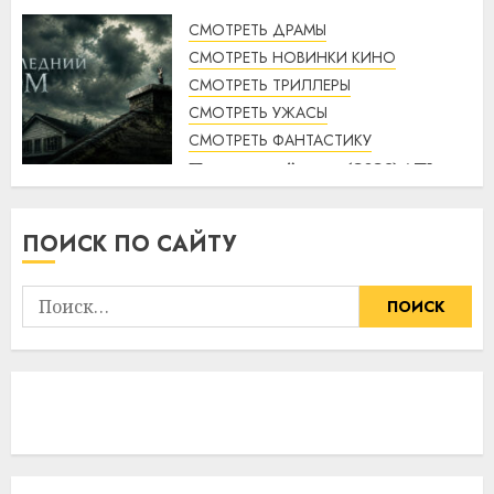
смотреть онлайн
СМОТРЕТЬ ДРАМЫ
16:58
10.08.2026
СМОТРЕТЬ НОВИНКИ КИНО
СМОТРЕТЬ ТРИЛЛЕРЫ
СМОТРЕТЬ УЖАСЫ
СМОТРЕТЬ ФАНТАСТИКУ
Последний дом (2026) / The
Last House смотреть онлайн
16:42
10.08.2026
ПОИСК ПО САЙТУ
Найти: