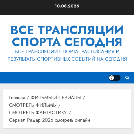
Перейти
10.08.2026
к
содержимому
ВСЕ ТРАНСЛЯЦИИ
СПОРТА СЕГОДНЯ
ВСЕ ТРАНСЛЯЦИИ СПОРТА, РАСПИСАНИЯ И
РЕЗУЛЬТАТЫ СПОРТИВНЫХ СОБЫТИЙ НА СЕГОДНЯ
Главная
ФИЛЬМЫ И СЕРИАЛЫ
СМОТРЕТЬ ФИЛЬМЫ
СМОТРЕТЬ ФАНТАСТИКУ
Сериал Радар 2026 смотреть онлайн