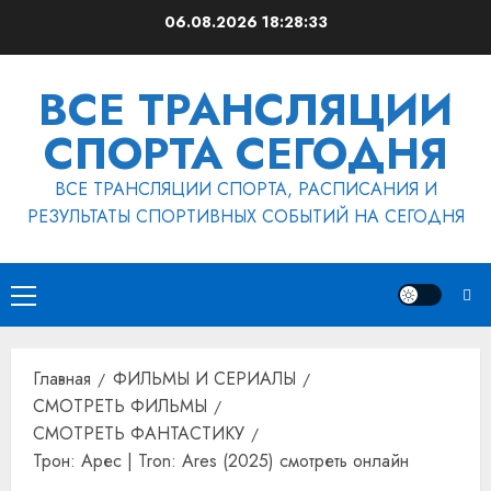
Перейти
06.08.2026
18:28:34
к
содержимому
ВСЕ ТРАНСЛЯЦИИ
СПОРТА СЕГОДНЯ
ВСЕ ТРАНСЛЯЦИИ СПОРТА, РАСПИСАНИЯ И
РЕЗУЛЬТАТЫ СПОРТИВНЫХ СОБЫТИЙ НА СЕГОДНЯ
Основное
меню
Главная
ФИЛЬМЫ И СЕРИАЛЫ
СМОТРЕТЬ ФИЛЬМЫ
СМОТРЕТЬ ФАНТАСТИКУ
Трон: Арес | Tron: Ares (2025) смотреть онлайн