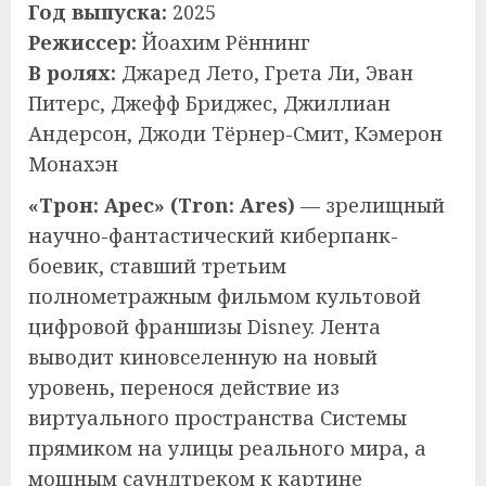
Год выпуска:
2025
Режиссер:
Йоахим Рённинг
В ролях:
Джаред Лето, Грета Ли, Эван
Питерс, Джефф Бриджес, Джиллиан
Андерсон, Джоди Тёрнер-Смит, Кэмерон
Монахэн
«Трон: Арес» (Tron: Ares)
— зрелищный
научно-фантастический киберпанк-
боевик, ставший третьим
полнометражным фильмом культовой
цифровой франшизы Disney. Лента
выводит киновселенную на новый
уровень, перенося действие из
виртуального пространства Системы
прямиком на улицы реального мира, а
мощным саундтреком к картине