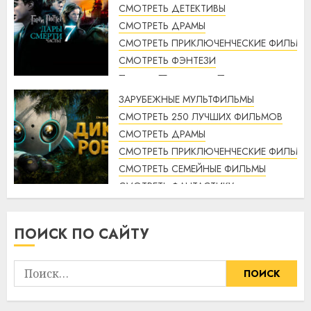
СМОТРЕТЬ ДЕТЕКТИВЫ
СМОТРЕТЬ ДРАМЫ
СМОТРЕТЬ ПРИКЛЮЧЕНЧЕСКИЕ ФИЛЬМЫ
СМОТРЕТЬ ФЭНТЕЗИ
Гарри Поттер и Дары
смерти: Часть 2 (2011) / Harry
ЗАРУБЕЖНЫЕ МУЛЬТФИЛЬМЫ
Potter and the Deathly
СМОТРЕТЬ 250 ЛУЧШИХ ФИЛЬМОВ
Hallows: Part 2 смотреть
СМОТРЕТЬ ДРАМЫ
онлайн
СМОТРЕТЬ ПРИКЛЮЧЕНЧЕСКИЕ ФИЛЬМЫ
2:12
06.08.2026
СМОТРЕТЬ СЕМЕЙНЫЕ ФИЛЬМЫ
СМОТРЕТЬ ФАНТАСТИКУ
Дикий робот (2024) / The Wild
Robot смотреть онлайн
ПОИСК ПО САЙТУ
1:14
06.08.2026
Найти: