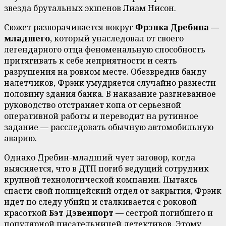
звезда брутальных экшенов Лиам Нисон.
Сюжет разворачивается вокруг
Фрэнка Дребина —
младшего
, который унаследовал от своего
легендарного отца феноменальную способность
притягивать к себе неприятности и сеять
разрушения на ровном месте. Обезвредив банду
налетчиков, Фрэнк умудряется случайно разнести
половину здания банка. В наказание разгневанное
руководство отстраняет копа от серьезной
оперативной работы и переводит на рутинное
задание — расследовать обычную автомобильную
аварию.
Однако Дребин-младший чует заговор, когда
выясняется, что в ДТП погиб ведущий сотрудник
крупной технологической компании. Пытаясь
спасти свой полицейский отдел от закрытия, Фрэнк
идет по следу убийц и сталкивается с роковой
красоткой
Бэт Дэвенпорт
— сестрой погибшего и
популярной писательницей детективов. Этому