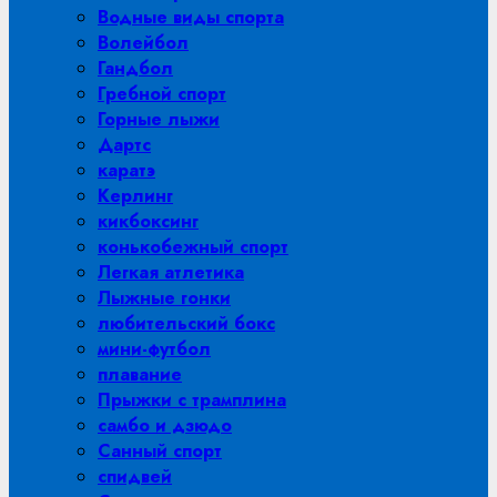
Водные виды спорта
Волейбол
Гандбол
Гребной спорт
Горные лыжи
Дартс
каратэ
Керлинг
кикбоксинг
конькобежный спорт
Легкая атлетика
Лыжные гонки
любительский бокс
мини-футбол
плавание
Прыжки с трамплина
самбо и дзюдо
Санный спорт
спидвей