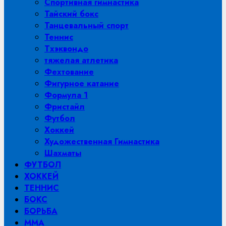
Спортивная гимнастика
Тайский бокс
Танцевальный спорт
Теннис
Тхэквондо
тяжелая атлетика
Фехтование
Фигурное катание
Формула 1
Фристайл
Футбол
Хоккей
Художественная Гимнастика
Шахматы
ФУТБОЛ
ХОККЕЙ
ТЕННИС
БОКС
БОРЬБА
MMA