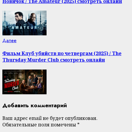
чтение
Новичок / The Amateur (2025) смотреть онлайн
Следующая
Далее
запись:
Фильм Клуб убийств по четвергам (2025) / The
Thursday Murder Club смотреть онлайн
Добавить комментарий
Ваш адрес email не будет опубликован.
Обязательные поля помечены
*