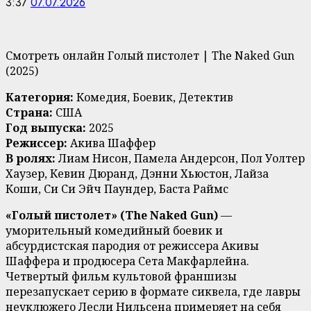
3:37
07.07.2026
Смотреть онлайн Голый пистолет | The Naked Gun
(2025)
Категория:
Комедия, Боевик, Детектив
Страна:
США
Год выпуска:
2025
Режиссер:
Акива Шаффер
В ролях:
Лиам Нисон, Памела Андерсон, Пол Уолтер
Хаузер, Кевин Дюранд, Дэнни Хьюстон, Лайза
Коши, Си Си Эйч Паундер, Баста Раймс
«Голый пистолет» (The Naked Gun)
—
уморительный комедийный боевик и
абсурдистская пародия от режиссера Акивы
Шаффера и продюсера Сета Макфарлейна.
Четвертый фильм культовой франшизы
перезапускает серию в формате сиквела, где лавры
неуклюжего Лесли Нильсена примеряет на себя