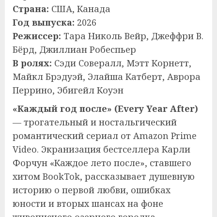
Страна:
США, Канада
Год выпуска:
2026
Режиссер:
Тара Николь Вейр, Джеффри В.
Бёрд, Джиллиан Робеспьер
В ролях:
Сэди Совералл, Мэтт Корнетт,
Майкл Брэдуэй, Элайша Катберт, Аврора
Перрино, Эбигейл Коуэн
«Каждый год после» (Every Year After)
— трогательный и ностальгический
романтический сериал от Amazon Prime
Video. Экранизация бестселлера Карли
Форчун «Каждое лето после», ставшего
хитом BookTok, рассказывает душевную
историю о первой любви, ошибках
юности и вторых шансах на фоне