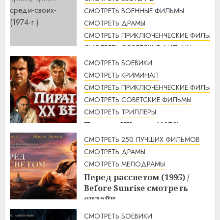
СМОТРЕТЬ ВОЕННЫЕ ФИЛЬМЫ
СМОТРЕТЬ ДРАМЫ
СМОТРЕТЬ ПРИКЛЮЧЕНЧЕСКИЕ ФИЛЬМЫ
СМОТРЕТЬ СОВЕТСКИЕ ФИЛЬМЫ
СМОТРЕТЬ ТРИЛЛЕРЫ
СМОТРЕТЬ БОЕВИКИ
Свой среди чужих, чужой
СМОТРЕТЬ КРИМИНАЛ
среди своих (1974 г.)
СМОТРЕТЬ ПРИКЛЮЧЕНЧЕСКИЕ ФИЛЬМЫ
смотреть онлайн
СМОТРЕТЬ СОВЕТСКИЕ ФИЛЬМЫ
4:33
10.08.2026
СМОТРЕТЬ ТРИЛЛЕРЫ
Пираты ХХ века (1979)
смотреть онлайн
СМОТРЕТЬ 250 ЛУЧШИХ ФИЛЬМОВ
3:23
10.08.2026
СМОТРЕТЬ ДРАМЫ
СМОТРЕТЬ МЕЛОДРАМЫ
Перед рассветом (1995) /
Before Sunrise смотреть
онлайн
3:10
10.08.2026
СМОТРЕТЬ БОЕВИКИ