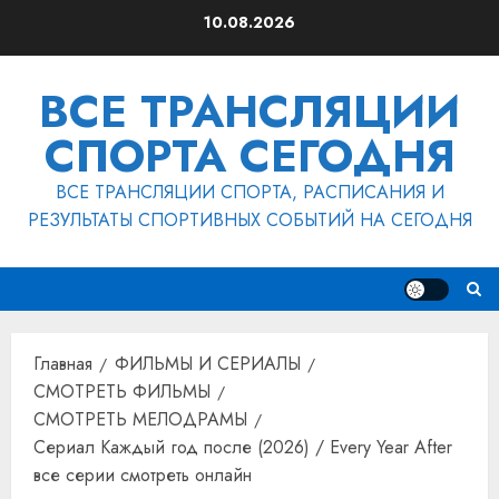
Перейти
10.08.2026
к
содержимому
ВСЕ ТРАНСЛЯЦИИ
СПОРТА СЕГОДНЯ
ВСЕ ТРАНСЛЯЦИИ СПОРТА, РАСПИСАНИЯ И
РЕЗУЛЬТАТЫ СПОРТИВНЫХ СОБЫТИЙ НА СЕГОДНЯ
Главная
ФИЛЬМЫ И СЕРИАЛЫ
СМОТРЕТЬ ФИЛЬМЫ
СМОТРЕТЬ МЕЛОДРАМЫ
Сериал Каждый год после (2026) / Every Year After
все серии смотреть онлайн