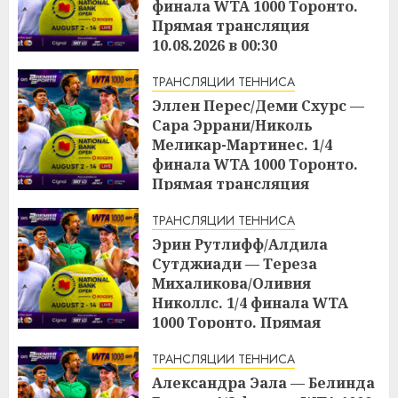
финала WTA 1000 Торонто.
Прямая трансляция
10.08.2026 в 00:30
17:04
09.08.2026
ТРАНСЛЯЦИИ ТЕННИСА
Эллен Перес/Деми Схурс —
Сара Эррани/Николь
Меликар-Мартинес. 1/4
финала WTA 1000 Торонто.
Прямая трансляция
09.08.2026 в 23:00
ТРАНСЛЯЦИИ ТЕННИСА
17:03
09.08.2026
Эрин Рутлифф/Алдила
Сутджиади — Тереза
Михаликова/Оливия
Николлс. 1/4 финала WTA
1000 Торонто. Прямая
трансляция 09.08.2026 в 19:30
ТРАНСЛЯЦИИ ТЕННИСА
17:01
09.08.2026
Александра Эала — Белинда