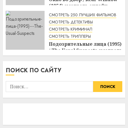
(1954) смотреть онлайн
2:35
09.08.2026
СМОТРЕТЬ 250 ЛУЧШИХ ФИЛЬМОВ
СМОТРЕТЬ ДЕТЕКТИВЫ
СМОТРЕТЬ КРИМИНАЛ
СМОТРЕТЬ ТРИЛЛЕРЫ
Подозрительные лица (1995)
/ The Usual Suspects смотреть
онлайн
2:01
09.08.2026
ПОИСК ПО САЙТУ
Найти: