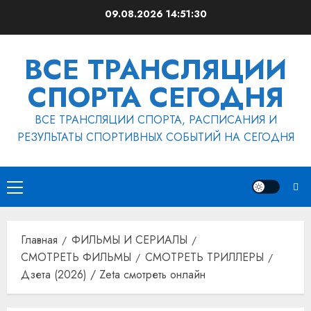
Перейти
09.08.2026
14:51:31
к
содержимому
ВСЕ ТРАНСЛЯЦИИ
СПОРТА СЕГОДНЯ
ВСЕ ТРАНСЛЯЦИИ СПОРТА, РАСПИСАНИЯ И
РЕЗУЛЬТАТЫ СПОРТИВНЫХ СОБЫТИЙ НА СЕГОДНЯ
Основное
меню
Главная
ФИЛЬМЫ И СЕРИАЛЫ
СМОТРЕТЬ ФИЛЬМЫ
СМОТРЕТЬ ТРИЛЛЕРЫ
Дзета (2026) / Zeta смотреть онлайн