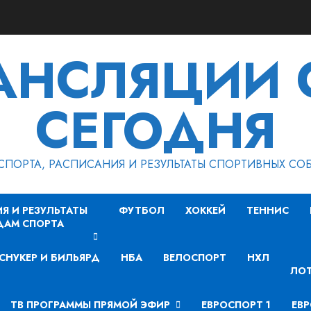
РАНСЛЯЦИИ 
СЕГОДНЯ
СПОРТА, РАСПИСАНИЯ И РЕЗУЛЬТАТЫ СПОРТИВНЫХ СО
Я И РЕЗУЛЬТАТЫ
ФУТБОЛ
ХОККЕЙ
ТЕННИС
ДАМ СПОРТА
СНУКЕР И БИЛЬЯРД
НБА
ВЕЛОСПОРТ
НХЛ
ЛОТ
ТВ ПРОГРАММЫ ПРЯМОЙ ЭФИР
ЕВРОСПОРТ 1
ЕВР