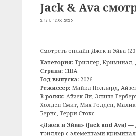
Jack & Ava смот
2:12
12.06.2026
Смотреть онлайн Джек и Эйва (2026)
Категория:
Триллер, Криминал,
Страна:
США
Год выпуска:
2026
Режиссер:
Майкл Поллард, Айзе
В ролях:
Айзек Ли, Элиша Гербер
Холден Смит, Мия Голден, Малик 
Бернс, Терри Стокс
«Джек и Эйва» (Jack and Ava)
— 
триллер с элементами кримина