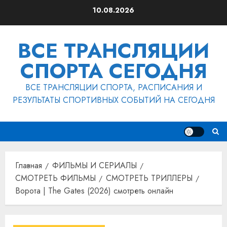
Перейти
10.08.2026
к
содержимому
ВСЕ ТРАНСЛЯЦИИ
СПОРТА СЕГОДНЯ
ВСЕ ТРАНСЛЯЦИИ СПОРТА, РАСПИСАНИЯ И
РЕЗУЛЬТАТЫ СПОРТИВНЫХ СОБЫТИЙ НА СЕГОДНЯ
Главная
ФИЛЬМЫ И СЕРИАЛЫ
СМОТРЕТЬ ФИЛЬМЫ
СМОТРЕТЬ ТРИЛЛЕРЫ
Ворота | The Gates (2026) смотреть онлайн