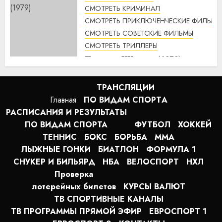
Свой среди чужих, чужой
СМОТРЕТЬ КРИМИНАЛ
среди своих (1974 г.)
СМОТРЕТЬ ПРИКЛЮЧЕНЧЕСКИЕ ФИЛЬМЫ
смотреть онлайн
СМОТРЕТЬ СОВЕТСКИЕ ФИЛЬМЫ
4:33
10.08.2026
СМОТРЕТЬ ТРИЛЛЕРЫ
Пираты ХХ века (1979)
смотреть онлайн
3:23
10.08.2026
ТРАНСЛЯЦИИ
Главная
ПО ВИДАМ СПОРТA
РАСПИСАНИЯ И РЕЗУЛЬТАТЫ
ПО ВИДАМ СПОРТА
ФУТБОЛ
ХОККЕЙ
ТЕННИС
БОКС
БОРЬБА
MMA
ЛЫЖНЫЕ ГОНКИ
БИАТЛОН
ФОРМУЛА 1
СНУКЕР И БИЛЬЯРД
НБА
ВЕЛОСПОРТ
НХЛ
Проверка
лотерейных билетов
КУРСЫ ВАЛЮТ
ТВ СПОРТИВНЫЕ КАНАЛЫ
ТВ ПРОГРАММЫ ПРЯМОЙ ЭФИР
ЕВРОСПОРТ 1