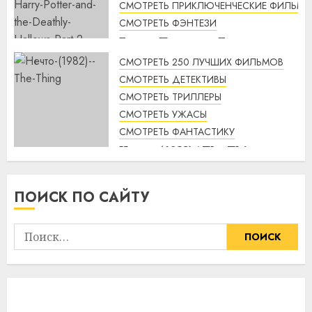
СМОТРЕТЬ ПРИКЛЮЧЕНЧЕСКИЕ ФИЛЬМЫ
СМОТРЕТЬ ФЭНТЕЗИ
Гарри Поттер и Дары
смерти: Часть 2 (2011) / Harry
СМОТРЕТЬ 250 ЛУЧШИХ ФИЛЬМОВ
Potter and the Deathly
СМОТРЕТЬ ДЕТЕКТИВЫ
Hallows: Part 2 смотреть
СМОТРЕТЬ ТРИЛЛЕРЫ
онлайн
СМОТРЕТЬ УЖАСЫ
2:12
06.08.2026
СМОТРЕТЬ ФАНТАСТИКУ
Нечто (1982) / The Thing
смотреть онлайн
2:58
04.08.2026
ПОИСК ПО САЙТУ
Найти: