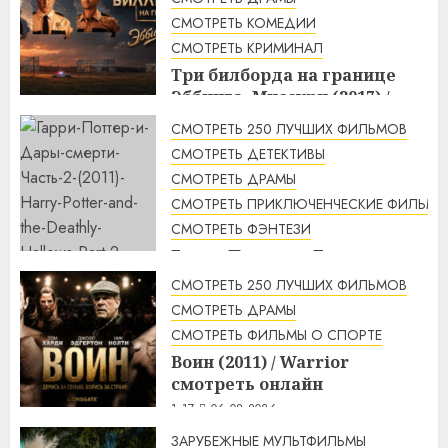
СМОТРЕТЬ КОМЕДИИ
СМОТРЕТЬ КРИМИНАЛ
Три билборда на границе
Эббинга, Миссури (2017) /
Three Billboards Outside
СМОТРЕТЬ 250 ЛУЧШИХ ФИЛЬМОВ
Ebbing, Missouri смотреть
СМОТРЕТЬ ДЕТЕКТИВЫ
онлайн
СМОТРЕТЬ ДРАМЫ
2:48
06.08.2026
СМОТРЕТЬ ПРИКЛЮЧЕНЧЕСКИЕ ФИЛЬМЫ
СМОТРЕТЬ ФЭНТЕЗИ
Гарри Поттер и Дары
смерти: Часть 2 (2011) / Harry
СМОТРЕТЬ 250 ЛУЧШИХ ФИЛЬМОВ
Potter and the Deathly
СМОТРЕТЬ ДРАМЫ
Hallows: Part 2 смотреть
СМОТРЕТЬ ФИЛЬМЫ О СПОРТЕ
онлайн
Воин (2011) / Warrior
2:12
06.08.2026
смотреть онлайн
1:17
06.08.2026
ЗАРУБЕЖНЫЕ МУЛЬТФИЛЬМЫ