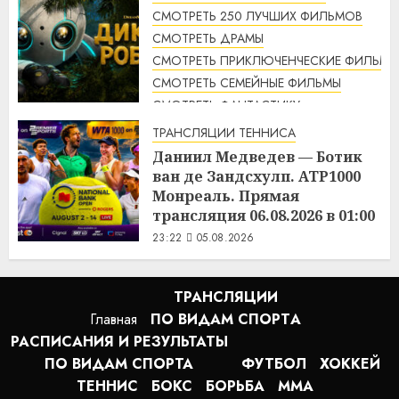
СМОТРЕТЬ 250 ЛУЧШИХ ФИЛЬМОВ
СМОТРЕТЬ ДРАМЫ
СМОТРЕТЬ ПРИКЛЮЧЕНЧЕСКИЕ ФИЛЬМЫ
СМОТРЕТЬ СЕМЕЙНЫЕ ФИЛЬМЫ
СМОТРЕТЬ ФАНТАСТИКУ
Дикий робот (2024) / The Wild
ТРАНСЛЯЦИИ ТЕННИСА
Robot смотреть онлайн
Даниил Медведев — Ботик
1:14
06.08.2026
ван де Зандсхулп. ATP1000
Монреаль. Прямая
трансляция 06.08.2026 в 01:00
23:22
05.08.2026
ТРАНСЛЯЦИИ
Главная
ПО ВИДАМ СПОРТA
РАСПИСАНИЯ И РЕЗУЛЬТАТЫ
ПО ВИДАМ СПОРТА
ФУТБОЛ
ХОККЕЙ
ТЕННИС
БОКС
БОРЬБА
MMA