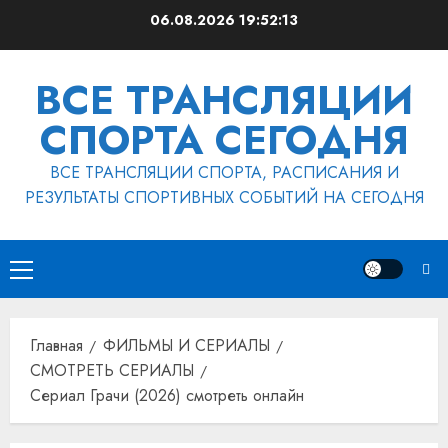
Перейти
06.08.2026
19:52:14
к
содержимому
ВСЕ ТРАНСЛЯЦИИ
СПОРТА СЕГОДНЯ
ВСЕ ТРАНСЛЯЦИИ СПОРТА, РАСПИСАНИЯ И
РЕЗУЛЬТАТЫ СПОРТИВНЫХ СОБЫТИЙ НА СЕГОДНЯ
Основное
меню
Главная
ФИЛЬМЫ И СЕРИАЛЫ
СМОТРЕТЬ СЕРИАЛЫ
Сериал Грачи (2026) смотреть онлайн