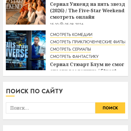
Сериал Уикенд на пять звезд
(2026) / The Five-Star Weekend
смотреть онлайн
15:10
05.08.2026
СМОТРЕТЬ КОМЕДИИ
СМОТРЕТЬ ПРИКЛЮЧЕНЧЕСКИЕ ФИЛЬМЫ
СМОТРЕТЬ СЕРИАЛЫ
СМОТРЕТЬ ФАНТАСТИКУ
Сериал Стюарт Блум не смог
спасти вселенную / Stuart
Fails to Save the Universe
смотреть онлайн
ПОИСК ПО САЙТУ
13:40
05.08.2026
Найти: