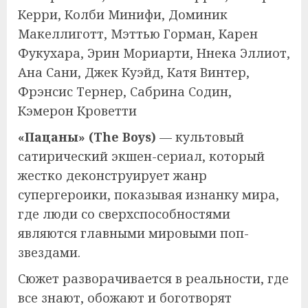
Керри, Колби Минифи, Доминик
Макеллиготт, Мэттью Горман, Карен
Фукухара, Эрин Мориарти, Ннека Эллиот,
Ана Сани, Джек Куэйд, Катя Винтер,
Фрэнсис Тернер, Сабрина Содин,
Кэмерон Кроветти
«Пацаны» (The Boys)
— культовый
сатирический экшен-сериал, который
жестко деконструирует жанр
супергероики, показывая изнанку мира,
где люди со сверхспособностями
являются главными мировыми поп-
звездами.
Сюжет разворачивается в реальности, где
все знают, обожают и боготворят