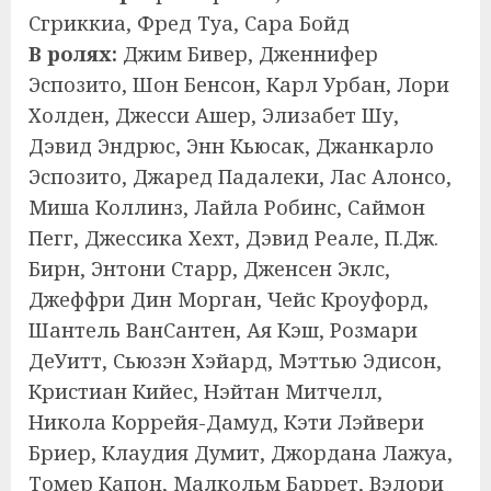
Сгриккиа, Фред Туа, Сара Бойд
В ролях:
Джим Бивер, Дженнифер
Эспозито, Шон Бенсон, Карл Урбан, Лори
Холден, Джесси Ашер, Элизабет Шу,
Дэвид Эндрюс, Энн Кьюсак, Джанкарло
Эспозито, Джаред Падалеки, Лас Алонсо,
Миша Коллинз, Лайла Робинс, Саймон
Пегг, Джессика Хехт, Дэвид Реале, П.Дж.
Бирн, Энтони Старр, Дженсен Эклс,
Джеффри Дин Морган, Чейс Кроуфорд,
Шантель ВанСантен, Ая Кэш, Розмари
ДеУитт, Сьюзэн Хэйард, Мэттью Эдисон,
Кристиан Кийес, Нэйтан Митчелл,
Никола Коррейя-Дамуд, Кэти Лэйвери
Бриер, Клаудия Думит, Джордана Лажуа,
Томер Капон, Малкольм Баррет, Вэлори