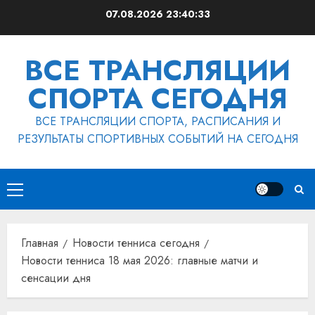
Перейти
07.08.2026
23:40:34
к
содержимому
ВСЕ ТРАНСЛЯЦИИ
СПОРТА СЕГОДНЯ
ВСЕ ТРАНСЛЯЦИИ СПОРТА, РАСПИСАНИЯ И
РЕЗУЛЬТАТЫ СПОРТИВНЫХ СОБЫТИЙ НА СЕГОДНЯ
Основное
меню
Главная
Новости тенниса сегодня
Новости тенниса 18 мая 2026: главные матчи и
сенсации дня