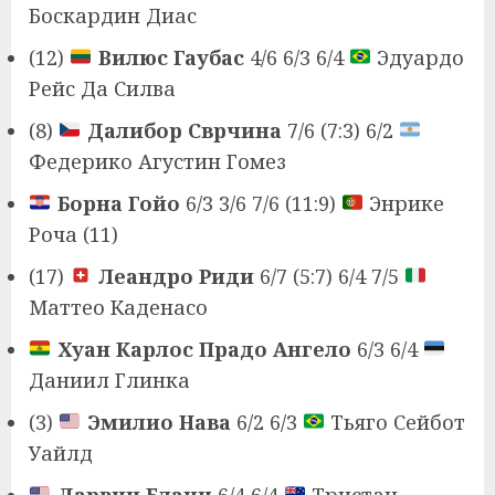
Боскардин Диас
(12)
Вилюс Гаубас
4/6 6/3 6/4
Эдуардо
Рейс Да Силва
(8)
Далибор Сврчина
7/6 (7:3) 6/2
Федерико Агустин Гомез
Борна Гойо
6/3 3/6 7/6 (11:9)
Энрике
Роча (11)
(17)
Леандро Риди
6/7 (5:7) 6/4 7/5
Маттео Каденасо
Хуан Карлос Прадо Ангело
6/3 6/4
Даниил Глинка
(3)
Эмилио Нава
6/2 6/3
Тьяго Сейбот
Уайлд
Дарвин Бланч
6/4 6/4
Тристан