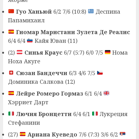
Гуо Ханьюй
6/2 7/6 (10:8)
Деспина
Папамихаил
Гиомар Маристани Зулета Де Реалис
6/4 6/4
Кайя Юван (11)
(2)
Синья Краус
6/7 (5:7) 6/0 7/5
Нома
Ноха Акуге
Сюзан Бандеччи
6/3 4/6 7/5
Доминика Салкова (12)
Лейре Ромеро Гормаз
6/1 6/4
Хэрриет Дарт
Лючия Бронцетти
6/4 6/1
Лукреция
Стефанини
(27)
Ариана Куеведо
7/6 (7:3) 3/6 6/2