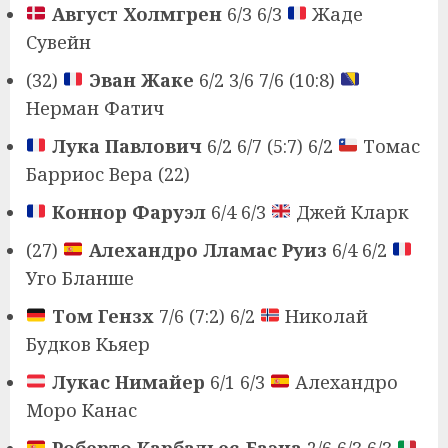
Август Холмгрен
6/3 6/3
Жаде
Сувейн
(32)
Эван Жаке
6/2 3/6 7/6 (10:8)
Нерман Фатич
Лука Павлович
6/2 6/7 (5:7) 6/2
Томас
Барриос Вера (22)
Коннор Фаруэл
6/4 6/3
Джей Кларк
(27)
Алехандро Лламас Руиз
6/4 6/2
Уго Бланше
Том Гензх
7/6 (7:2) 6/2
Николай
Будков Кьяер
Лукас Нимайер
6/1 6/3
Алехандро
Моро Канас
Роберто Карбальес-Баэна
2/6 6/3 6/3