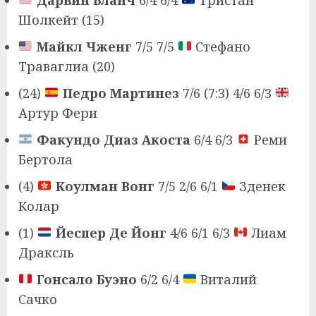
Шолкейт (15)
Майкл Чженг
7/5 7/5
Стефано
Траваглиа (20)
(24)
Педро Мартинез
7/6 (7:3) 4/6 6/3
Артур Фери
Факундо Диаз Акоста
6/4 6/3
Реми
Бертола
(4)
Коулман Вонг
7/5 2/6 6/1
Зденек
Колар
(1)
Йеспер Де Йонг
4/6 6/1 6/3
Лиам
Драксль
Гонсало Буэно
6/2 6/4
Виталий
Сачко