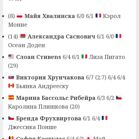
(8)
Майя Хвалинска
6/0 6/1
Кэрол
Монне
(14)
Александра Саснович
6/1 6/0
Осеан Доден
Слоан Стивens
6/4 6/1
Лиза Пигато
(29)
Виктория Хрунчакова
6/7 (2:7) 6/4 6/4
Бьянка Андрееску
Марина Бассольс Рибейра
6/3 6/2
Каролина Плишкова (20)
Бренда Фрухвиртова
6/1 6/4
Джессика Понше
София Костулас
6/4 6/3
Май