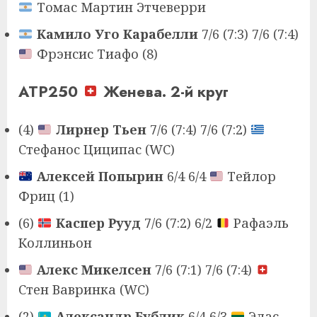
Томас Мартин Этчеверри
Камило Уго Карабелли
7/6 (7:3) 7/6 (7:4)
Фрэнсис Тиафо (8)
ATP250
Женева. 2-й круг
(4)
Лирнер Тьен
7/6 (7:4) 7/6 (7:2)
Стефанос Циципас (WC)
Алексей Попырин
6/4 6/4
Тейлор
Фриц (1)
(6)
Каспер Рууд
7/6 (7:2) 6/2
Рафаэль
Коллиньон
Алекс Микелсен
7/6 (7:1) 7/6 (7:4)
Стен Вавринка (WC)
(2)
Александр Бублик
6/4 6/3
Эдас