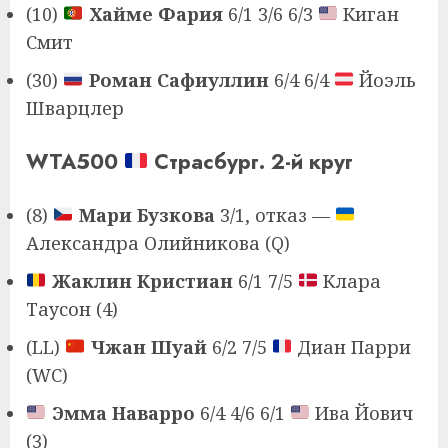
(10)
Хайме Фария
6/1 3/6 6/3
Киган
Смит
(30)
Роман Сафиуллин
6/4 6/4
Йоэль
Шварцлер
WTA500
Страсбург. 2-й круг
(8)
Мари Бузкова
3/1, отказ —
Александра Олийникова (Q)
Жаклин Кристиан
6/1 7/5
Клара
Таусон (4)
(LL)
Чжан Шуай
6/2 7/5
Диан Парри
(WC)
Эмма Наварро
6/4 4/6 6/1
Ива Йович
(3)