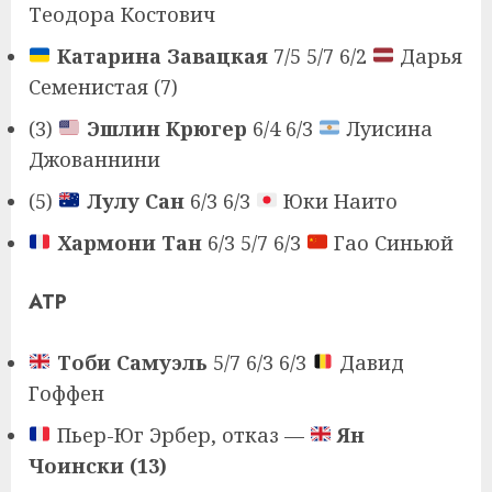
Теодора Костович
Катарина Завацкая
7/5 5/7 6/2
Дарья
Семенистая (7)
(3)
Эшлин Крюгер
6/4 6/3
Луисина
Джованнини
(5)
Лулу Сан
6/3 6/3
Юки Наито
Хармони Тан
6/3 5/7 6/3
Гао Синьюй
ATP
Тоби Самуэль
5/7 6/3 6/3
Давид
Гоффен
Пьер-Юг Эрбер, отказ —
Ян
Чоински (13)