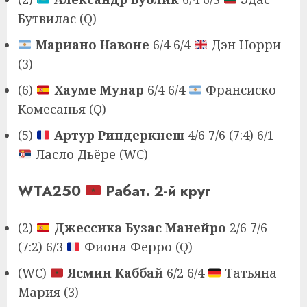
Бутвилас (Q)
Мариано Навоне
6/4 6/4
Дэн Норри
(3)
(6)
Хауме Мунар
6/4 6/4
Франсиско
Комесанья (Q)
(5)
Артур Риндеркнеш
4/6 7/6 (7:4) 6/1
Ласло Дьёре (WC)
WTA250
Рабат. 2-й круг
(2)
Джессика Бузас Манейро
2/6 7/6
(7:2) 6/3
Фиона Ферро (Q)
(WC)
Ясмин Каббай
6/2 6/4
Татьяна
Мария (3)