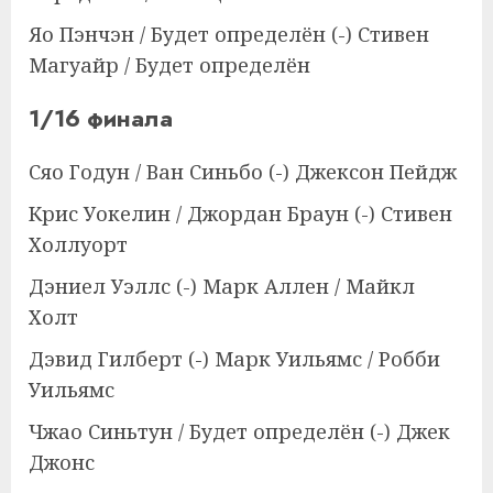
Яо Пэнчэн / Будет определён (-) Стивен
Магуайр / Будет определён
1/16 финала
Сяо Годун / Ван Синьбо (-) Джексон Пейдж
Крис Уокелин / Джордан Браун (-) Стивен
Холлуорт
Дэниел Уэллс (-) Марк Аллен / Майкл
Холт
Дэвид Гилберт (-) Марк Уильямс / Робби
Уильямс
Чжао Синьтун / Будет определён (-) Джек
Джонс