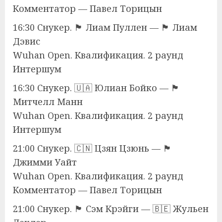
Комментатор — Павел Торицын
16:30 Снукер. 🏴󠁧󠁢󠁥󠁮󠁧󠁿 Лиам Пуллен — 🏴󠁧󠁢󠁥󠁮󠁧󠁿 Лиам
Дэвис
Wuhan Open. Квалификация. 2 раунд
Интершум
16:30 Снукер. 🇺🇦 Юлиан Бойко — 🏴󠁧󠁢󠁥󠁮󠁧󠁿
Митчелл Манн
Wuhan Open. Квалификация. 2 раунд
Интершум
21:00 Снукер. 🇨🇳 Цзян Цзюнь — 🏴󠁧󠁢󠁥󠁮󠁧󠁿
Джимми Уайт
Wuhan Open. Квалификация. 2 раунд
Комментатор — Павел Торицын
21:00 Снукер. 🏴󠁧󠁢󠁥󠁮󠁧󠁿 Сэм Крэйги — 🇧🇪 Жульен