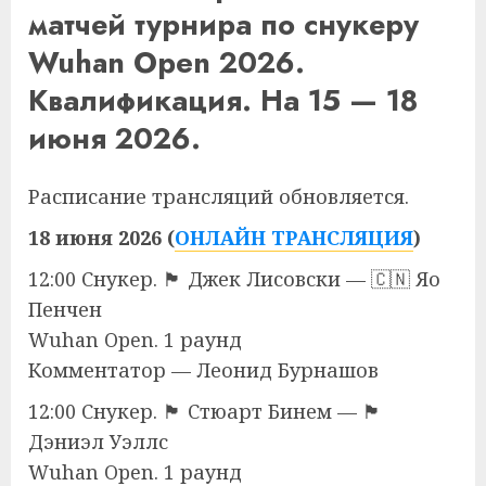
матчей турнира по снукеру
Wuhan Open 2026.
Квалификация. На 15 — 18
июня 2026.
Расписание трансляций обновляется.
18 июня 2026 (
ОНЛАЙН ТРАНСЛЯЦИЯ
)
12:00 Снукер. 🏴󠁧󠁢󠁥󠁮󠁧󠁿 Джек Лисовски — 🇨🇳 Яо
Пенчен
Wuhan Open. 1 раунд
Комментатор — Леонид Бурнашов
12:00 Снукер. 🏴󠁧󠁢󠁥󠁮󠁧󠁿 Стюарт Бинем — 🏴󠁧󠁢󠁷󠁬󠁳󠁿
Дэниэл Уэллс
Wuhan Open. 1 раунд