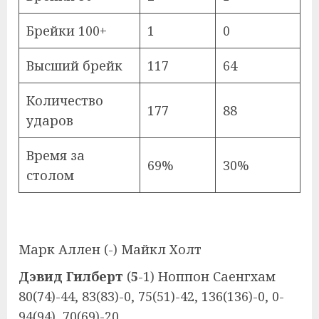
Брейки 100+
1
0
Высший брейк
117
64
Количество
177
88
ударов
Время за
69%
30%
столом
Марк Аллен (-) Майкл Холт
Дэвид Гилберт
(
5
-1) Ноппон Саенгхам
80(74)-44, 83(83)-0, 75(51)-42, 136(136)-0, 0-
94(94), 70(69)-20