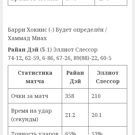
Барри Хокинс (-) Будет определён /
Хаммад Миах
Райан Дэй
(
5
-1) Эллиот Слессор
74-12, 62-59, 6-86, 67-26, 89(88)-22, 60-5
Статистика
Райан
Эллиот
матча
Дэй
Слессор
Очки за матч
358
210
Время на удар
21.2
20.1
(секунды)
Точность ударов
65%
53%