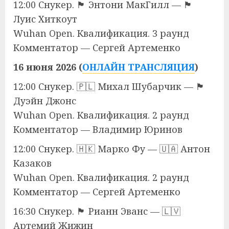
12:00 Снукер. 🏴󠁧󠁢󠁳󠁣󠁴󠁿 Энтони МакГилл — 🏴󠁧󠁢󠁥󠁮󠁧󠁿
Луис Хиткоут
Wuhan Open. Квалификация. 3 раунд
Комментатор — Сергей Артеменко
16 июня 2026 (
ОНЛАЙН ТРАНСЛЯЦИЯ
)
12:00 Снукер. 🇵🇱 Михал Шубарчик — 🏴󠁧󠁢󠁷󠁬󠁳󠁿
Дуэйн Джонс
Wuhan Open. Квалификация. 2 раунд
Комментатор — Владимир Юринов
12:00 Снукер. 🇭🇰 Марко Фу — 🇺🇦 Антон
Казаков
Wuhan Open. Квалификация. 2 раунд
Комментатор — Сергей Артеменко
16:30 Снукер. 🏴󠁧󠁢󠁥󠁮󠁧󠁿 Рианн Эванс — 🇱🇻
Артемий Жижин