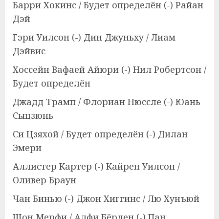
Барри Хокинс / Будет определён (-) Райан
Дэй
Гэри Уилсон (-) Дин Джуньху / Лиам
Дэйвис
Хоссейн Вафаей Айюри (-) Нил Робертсон /
Будет определён
Джадд Трамп / Флориан Нюссле (-) Юань
Сыцзюнь
Си Цзяхой / Будет определён (-) Дилан
Эмери
Аллистер Картер (-) Кайрен Уилсон /
Оливер Браун
Чан Бинью (-) Джон Хиггинс / Лю Хунъюй
Шон Мерфи / Алфи Бёрден (-) Пан