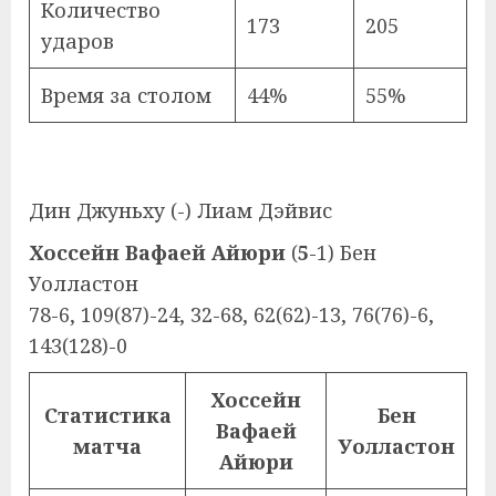
Количество
173
205
ударов
Время за столом
44%
55%
Дин Джуньху (-) Лиам Дэйвис
Хоссейн Вафаей Айюри
(
5
-1) Бен
Уолластон
78-6, 109(87)-24, 32-68, 62(62)-13, 76(76)-6,
143(128)-0
Хоссейн
Статистика
Бен
Вафаей
матча
Уолластон
Айюри