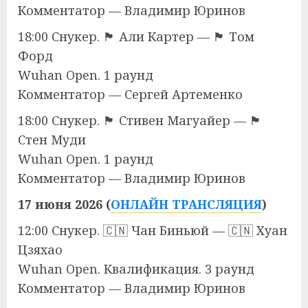
Комментатор — Владимир Юринов
18:00 Снукер. 🏴󠁧󠁢󠁥󠁮󠁧󠁿 Али Картер — 🏴󠁧󠁢󠁥󠁮󠁧󠁿 Том
Форд
Wuhan Open. 1 раунд
Комментатор — Сергей Артеменко
18:00 Снукер. 🏴󠁧󠁢󠁳󠁣󠁴󠁿 Стивен Магуайер — 🏴󠁧󠁢󠁥󠁮󠁧󠁿
Стен Муди
Wuhan Open. 1 раунд
Комментатор — Владимир Юринов
17 июня 2026 (
ОНЛАЙН ТРАНСЛЯЦИЯ
)
12:00 Снукер. 🇨🇳 Чан Биньюй — 🇨🇳 Хуан
Цзяхао
Wuhan Open. Квалификация. 3 раунд
Комментатор — Владимир Юринов