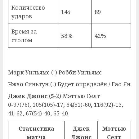
Количество
145
89
ударов
Время за
58%
42%
столом
Марк Уильямс (-) Робби Уильямс
Чжао Синьтун (-) Будет определён / Гао Ян
Джек Джонс
(
5
-2) Мэттью Селт
0-97(76), 105(105)-17, 64(51)-60, 116(92)-13,
41-62, 67(54)-40, 65-40
Статистика
Джек
Мэттью
матча
Джонс
Селт