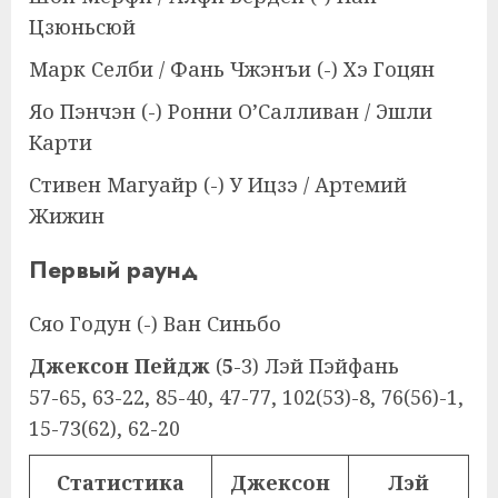
Цзюньсюй
Марк Селби / Фань Чжэнъи (-) Хэ Гоцян
Яо Пэнчэн (-) Ронни О’Салливан / Эшли
Карти
Стивен Магуайр (-) У Ицзэ / Артемий
Жижин
Первый раунд
Сяо Годун (-) Ван Синьбо
Джексон Пейдж
(
5
-3) Лэй Пэйфань
57-65, 63-22, 85-40, 47-77, 102(53)-8, 76(56)-1,
15-73(62), 62-20
Статистика
Джексон
Лэй